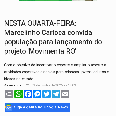
SOB SUSPEITA:
Entrega de 286 máquinas em Rondônia coincide com investig
ARTIGO:
Reter até 50% no distrato imobiliário é legal, mas não pode 
NESTA QUARTA-FEIRA:
Marcelinho Carioca convida
população para lançamento do
projeto 'Movimenta RO'
Com o objetivo de incentivar o esporte e ampliar o acesso a
atividades esportivas e sociais para crianças, jovens, adultos e
idosos no estado
03 de Junho de 2026 às 18:03
Assessoria
Print
WhatsApp
Facebook
Messenger
Twitter
Telegram
Email
Siga a gente no Google News