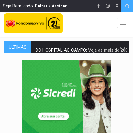
Seja Bem vindo.
Entrar
/
Assinar
ÚLTIMAS
DO HOSPITAL AO CAMPO:
Veja as mais de 200 ações de Marcos Rogé
EXPANSÃO:
Grupo Nova Era amplia presença em PVH e transforma Aramix em
ROTA GLOBAL:
PCC amplia presença internacional e transforma Brasil em cor
CONEXÃO RONDONIAOVIVO:
Museólogo Antônio Ocampo conduz a história de uma
EXTENSÃO DE DANOS:
Ferroviários pedem ao Iphan recuperação de área atingid
VARIANDO O CARDÁPIO:
Veja essa receita de carne assada para o a
PREJUÍZO AOS ESTUDANTES:
Greve dos professores em PVH é considerada 
POSSESSÃO DE DEBORAH LOGAN:
Terror mistura mistério e filmagens quase