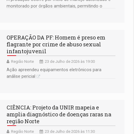
monitorado por órgãos ambientais, permitindo o
controle da população de jacarés
OPERAÇÃO DA PF: Homem é preso em
flagrante por crime de abuso sexual
infantojuvenil
Região Norte
23 de Julho de 2026 às 19:00
Ação apreendeu equipamentos eletrônicos para
análise pericial
CIÊNCIA: Projeto da UNIR mapeia e
amplia diagnóstico de doenças raras na
região Norte
Região Norte
23 de Julho de 2026 às 11:30