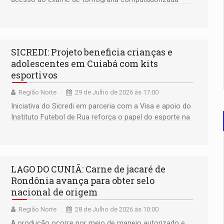
para pessoas entre 50 e 80 anos com histórico de
tabagismo
SICREDI: Projeto beneficia crianças e
adolescentes em Cuiabá com kits
esportivos
Região Norte
29 de Julho de 2026 às 17:00
Iniciativa do Sicredi em parceria com a Visa e apoio do
Instituto Futebol de Rua reforça o papel do esporte na
inclusão e no desenvolvimento social das
comunidades
LAGO DO CUNIÃ: Carne de jacaré de
Rondônia avança para obter selo
nacional de origem
Região Norte
28 de Julho de 2026 às 10:00
A produção ocorre por meio de manejo autorizado e