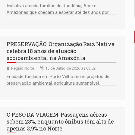
Iniciativa atende famílias de Rondônia, Acre e
Amazonas que chegam a esperar até dez anos por
uma resposta médica; ações incluem testes genéticos
e suporte social
PRESERVAÇÃO: Organização Raiz Nativa
celebra 18 anos de atuação
socioambiental na Amazônia
Região Norte
15 de Julho de 2026 às 08:52
Entidade fundada em Porto Velho reúne projetos de
preservação ambiental, agricultura sustentável,
geração de renda, educação e fortalecimento de
comunidades amazônicas
O PESO DA VIAGEM: Passagens aéreas
sobem 23%, enquanto ônibus têm alta de
apenas 3,9% no Norte