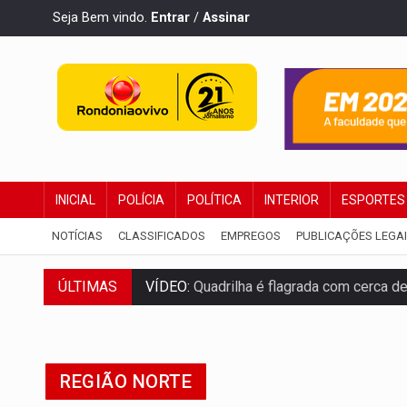
Seja Bem vindo.
Entrar
/
Assinar
INICIAL
POLÍCIA
POLÍTICA
INTERIOR
ESPORTES
NOTÍCIAS
CLASSIFICADOS
EMPREGOS
PUBLICAÇÕES LEGA
ÚLTIMAS
VÍDEO:
Quadrilha é flagrada com cerca d
BAIRRO TEIXEIRÃO:
MPF cobra regulariz
SUCESSO NA ABERTURA:
2ª Feira Rondô
REGIÃO NORTE
REESTRUTURAÇÃO:
Secretário da Seinfr