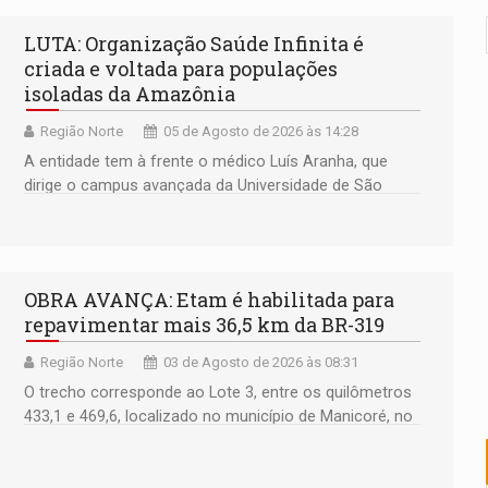
s e exames especializados durante expedição do SUS
LUTA: Organização Saúde Infinita é
criada e voltada para populações
 R$ 8,5 bilhões e RO projeta alta de 8,8%
isoladas da Amazônia
za celebração gratuita neste domingo (9)
Região Norte
05 de Agosto de 2026 às 14:28
 Madeira termina com explosivos apreendidos
A entidade tem à frente o médico Luís Aranha, que
dirige o campus avançada da Universidade de São
5 milhões
Paulo no município rondoniense de Montenegro
a deputada federal do PL salta R$ 1 mil para R$ 155 mil
OBRA AVANÇA: Etam é habilitada para
repavimentar mais 36,5 km da BR-319
Região Norte
03 de Agosto de 2026 às 08:31
O trecho corresponde ao Lote 3, entre os quilômetros
433,1 e 469,6, localizado no município de Manicoré, no
Amazonas