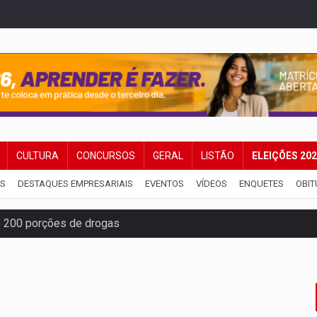
CULTURA
CONCURSOS
GERAL
LISTÃO
ELEIÇÕES 20
IS
DESTAQUES EMPRESARIAIS
EVENTOS
VÍDEOS
ENQUETES
OBIT
e 200 porções de drogas
ação fundiária da comunidade Nova Colina
nia Empreendedora segue no Espaço Alternativo com entrada gra
a de Porto Velho pede exoneração do cargo