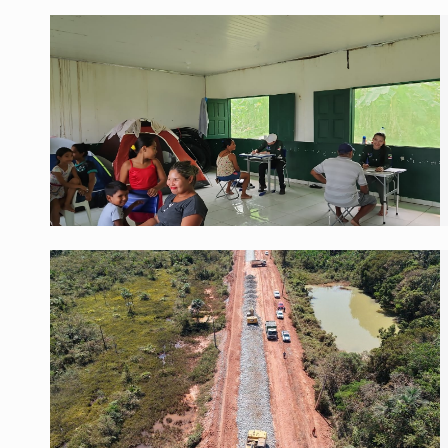
SAÚDE INDÍGENA:
Pirahã terão consulta
ECONOMIA:
Dia dos pais deve movimentar
DIA DOS PAIS:
Bailarina da Praça organi
VÍDEO:
Perseguição a embarcação no rio
MEGA SENA:
Prêmio acumula para R$ 16
ELEIÇÕES 2026:
Patrimônio de candidata 