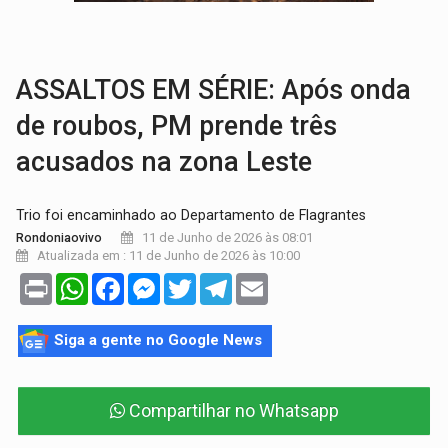
TRÁGICO:
Pai do 'Xandy Motocross' morre em acidente
VÍDEO:
Motorista de caminhonete morre preso às ferragens em colisão com
ASSALTOS EM SÉRIE: Após onda
de roubos, PM prende três
acusados na zona Leste
Trio foi encaminhado ao Departamento de Flagrantes
11 de Junho de 2026 às 08:01
Rondoniaovivo
Atualizada em : 11 de Junho de 2026 às 10:00
Print
WhatsApp
Facebook
Messenger
Twitter
Telegram
Email
Siga a gente no Google News
Compartilhar no Whatsapp