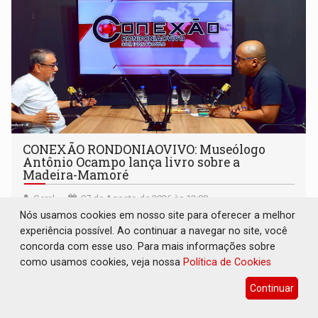
CONEXÃO RONDONIAOVIVO: Museólogo
Antônio Ocampo lança livro sobre a
Madeira-Mamoré
Geral
07 de Agosto de 2026 às 12:00
Nós usamos cookies em nosso site para oferecer a melhor
Ele denuncia que a estrada de ferro passou por uma
experiência possível. Ao continuar a navegar no site, você
processo de destruição que ocorreu em todo o país,
concorda com esse uso. Para mais informações sobre
devido o lobby das fabricantes de caminhões
como usamos cookies, veja nossa
Política de Cookies
Continuar