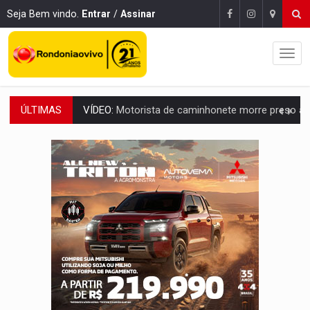
Seja Bem vindo.
Entrar
/
Assinar
ÚLTIMAS
LAZER:
Seis lugares gratuitos para aproveitar o fim de semana e
VÍDEO:
FTICCO e Força Tática prendem membro do CV com arma e drogas em
INCLUSÃO:
Prefeitura fortalece parceria com a APAE para ampliar ações v
DEFESA:
Exército testa inovações no combate a drones durante exerc
TEMAS SOCIOAMBIENTAIS:
Em Itapuã do Oeste, CINEMAZÔNIA leva cinema amazônico 
PREVISÃO:
Interior de Rondônia terá sábado (8) de calor intenso
INFRAESTRUTURA:
Após quase 30 anos de espera, asfalto chega ao bairr
A ILHA:
Coreografia de Rondônia estreia na programação do Festival de Dan