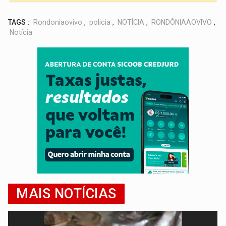
TAGS :
Rondoniaovivo
,
policia
,
NOTÍCIA
,
RONDÔNIAAOVIVO
,
Notícia
MAIS NOTÍCIAS