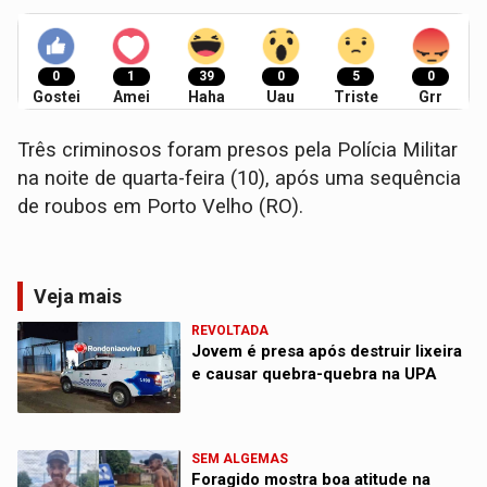
0
1
39
0
5
0
Gostei
Amei
Haha
Uau
Triste
Grr
Três criminosos foram presos pela Polícia Militar
na noite de quarta-feira (10), após uma sequência
de roubos em Porto Velho (RO).
Veja mais
REVOLTADA
Jovem é presa após destruir lixeira
e causar quebra-quebra na UPA
SEM ALGEMAS
Foragido mostra boa atitude na