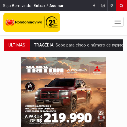
Seja Bem vindo.
Entrar
/
Assinar
ÚLTIMAS
TRANSPORTE DE ARROZ:
MPF assegura cumprimento da legislação sobre transporte d
DEEPFAKE:
Sancionada lei contra violência sexual infantil na inte
COLEGIADO:
Brasil e Rússia discutem energia nuclear, defesa e ciênc
URGENTE:
Colisão entre caminhão e carro deixa quatro mortos e um em est
ENCONTRO:
Amazônia Negra ganha projeção nacional com participação de M
PREVISÃO:
Porto Velho tem chances de chuvas isoladas nesta se
SINDICATOS UNIDOS:
Assembleia Geral delibera greve da educação municip
PROCESSO SELETIVO:
Rondoniaovivo abre oficina de Comunicação com oportunidade