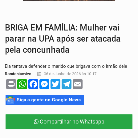
BRASIL CONTRA O CRIME:
Acusado de guardar armas de facção é preso com rev
TRAGÉDIA:
Sobe para cinco o número de mortos em colisão entre carreta e Fia
BRIGA EM FAMÍLIA: Mulher vai
parar na UPA após ser atacada
pela concunhada
Ela tentava defender o marido que brigava com o irmão dele
06 de Junho de 2026 às 10:17
Rondoniaovivo
Print
WhatsApp
Facebook
Messenger
Twitter
Telegram
Email
Siga a gente no Google News
Compartilhar no Whatsapp