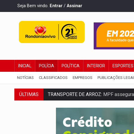
Seja Bem vindo.
Entrar
/
Assinar
INICIAL
POLÍCIA
POLÍTICA
INTERIOR
ESPORTES
NOTÍCIAS
CLASSIFICADOS
EMPREGOS
PUBLICAÇÕES LEGA
ÚLTIMAS
TRANSPORTE DE ARROZ:
MPF assegura c
DEEPFAKE:
Sancionada lei contra violência
COLEGIADO:
Brasil e Rússia discutem ene
URGENTE:
Colisão entre caminhão e carr