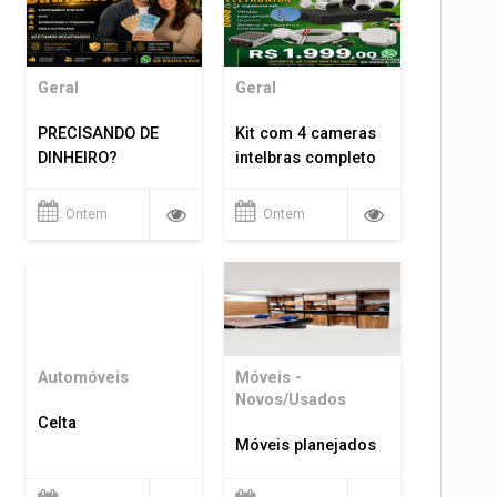
Geral
Geral
PRECISANDO DE
Kit com 4 cameras
DINHEIRO?
intelbras completo
Ontem
Ontem
Automóveis
Móveis -
Novos/Usados
Celta
Móveis planejados