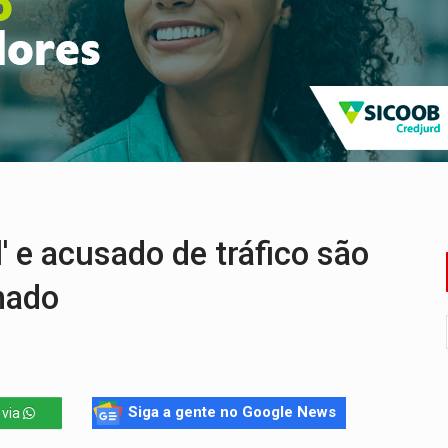
ão nacional com participação de Marcela Bonfim
huvas isoladas nesta sexta-feira (7)
delibera greve da educação municipal em Porto Velho
e oficina de Comunicação com oportunidade de integrar equipe
romove reflexão sobre trajetória da Lei Maria da Penha
mortos em colisão entre carreta e Fiat Uno na BR-364
' e acusado de tráfico são
hado
Siga a gente no Google News
 via