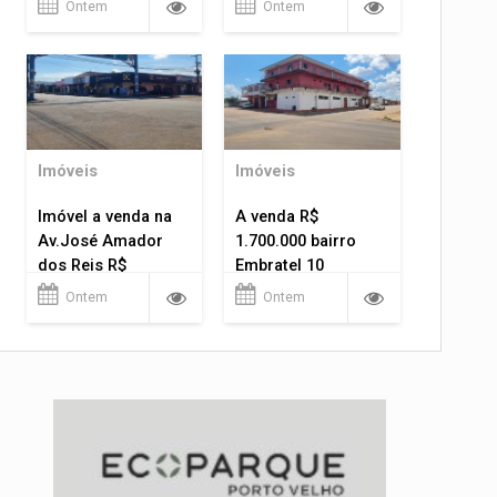
Ontem
Ontem
Imóveis
Imóveis
Imóvel a venda na
A venda R$
Av.José Amador
1.700.000 bairro
dos Reis R$
Embratel 10
1.400.000
apartamentos!
Ontem
Ontem