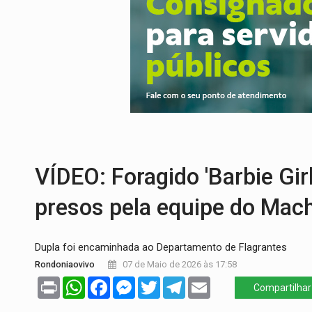
ENCONTRO:
Amazônia Negra ganha projeç
PREVISÃO:
Porto Velho tem chances de c
SINDICATOS UNIDOS:
Assembleia Geral 
PROCESSO SELETIVO:
Rondoniaovivo abr
AGOSTO LILÁS:
MPRO lança de portal e p
TRAGÉDIA:
Sobe para cinco o número de 
VÍDEO: Foragido 'Barbie Girl
presos pela equipe do Mac
Dupla foi encaminhada ao Departamento de Flagrantes
Rondoniaovivo
07 de Maio de 2026 às 17:58
Print
WhatsApp
Facebook
Messenger
Twitter
Telegram
Email
Compartilhar