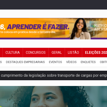
CULTURA
CONCURSOS
GERAL
LISTÃO
ELEIÇÕES 20
IS
DESTAQUES EMPRESARIAIS
EVENTOS
VÍDEOS
ENQUETES
OBIT
umprimento da legislação sobre transporte de cargas por em
 sexual infantil na internet e via IA
rgia nuclear, defesa e ciência em Brasília
o deixa quatro mortos e um em estado grave na BR