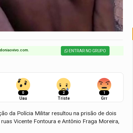
doniaovivo.com.​
ENTRAR NO GRUPO
0
2
1
Uau
Triste
Grr
ção da Polícia Militar resultou na prisão de dois
uas Vicente Fontoura e Antônio Fraga Moreira,