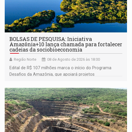
BOLSAS DE PESQUISA: Iniciativa
Amazônia+10 lança chamada para fortalecer
cadeias da sociobioeconomia
Região Norte
08 de Agosto de 2026 às 18:00
Edital de R$ 107 milhões marca o início do Programa
Desafios da Amazônia, que apoiará projetos
desenvolvidos por redes de pesquisa e inovação. A
submissão de pré-propostas poderá ser feita até 1º de
setembro