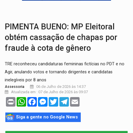
VÍDEO:
Perseguição é registrada no shopping após colombiana furtar ce
LUDOPATIA:
Apostas online começam a afetar produtividade e rotina
PIMENTA BUENO: MP Eleitoral
obtém cassação de chapas por
fraude à cota de gênero
TRE reconheceu candidaturas femininas fictícias no PDT e no
Agir, anulando votos e tornando dirigentes e candidatas
inelegíveis por 8 anos
06 de Julho de 2026 às 14:37
Assessoria
Atualizada em : 07 de Julho de 2026 às 09:07
Print
WhatsApp
Facebook
Messenger
Twitter
Telegram
Email
Siga a gente no Google News