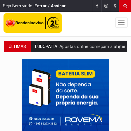
Seja Bem vindo.
Entrar
/
Assinar
ÚLTIMAS
REFLORESTAMENTO:
Plantar árvores não será mais suficiente para comprov
OVNIS NA LUA:
Cientistas alertam para possível base secreta no satélite n
ACABOU COM PEUGEOT:
Incêndio destrói carro que era rebocado para oficina no
VÍDEO:
Ladrão é filmado furtando moto na frente do bar 
BOLSAS DE PESQUISA:
Iniciativa Amazônia+10 lança chamada para fortalecer cadeia
MATERIAL:
Brasil tem grandes reservas de urânio, mas produz pouco e impo
VÍDEO:
Serpente capturada na fábrica da Coca-Cola é devolvid
HOMENAGEM:
Cientistas cassados pelo AI-5 se tornam pesquisadores emér