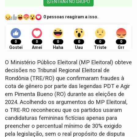
ENTRAR NO GRUPO
0 pessoas reagiram a isso.
0
0
0
0
0
0
Gostei
Amei
Haha
Uau
Triste
Grr
O Ministério Público Eleitoral (MP Eleitoral) obteve
decisões no Tribunal Regional Eleitoral de
Rondônia (TRE/RO) que confirmaram fraudes à
cota de gênero por parte das legendas PDT e Agir
em Pimenta Bueno (RO) durante as eleições de
2024. Acolhendo os argumentos do MP Eleitoral,
o TRE-RO reconheceu que os partidos usaram
candidaturas femininas fictícias apenas para
preencher o percentual mínimo de 30% exigido
pela legislação, sem o real propósito de disputa