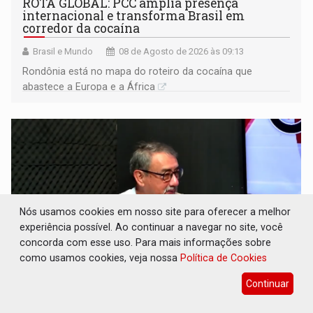
ROTA GLOBAL: PCC amplia presença
internacional e transforma Brasil em
corredor da cocaína
Brasil e Mundo
08 de Agosto de 2026 às 09:13
Rondônia está no mapa do roteiro da cocaína que
abastece a Europa e a África
Nós usamos cookies em nosso site para oferecer a melhor
experiência possível. Ao continuar a navegar no site, você
concorda com esse uso. Para mais informações sobre
como usamos cookies, veja nossa
Política de Cookies
Continuar
CONEXÃO RONDONIAOVIVO: Museólogo
Antônio Ocampo conduz a história de uma