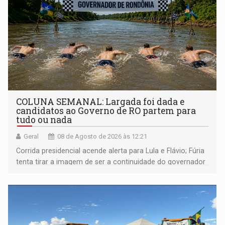
COLUNA SEMANAL: Largada foi dada e
candidatos ao Governo de RO partem para
tudo ou nada
Geral
08 de Agosto de 2026 às 12:21
Corrida presidencial acende alerta para Lula e Flávio; Fúria
tenta tirar a imagem de ser a continuidade do governador
Marcos Rocha; ex-prefeito Hildon Chaves parece ainda
não ter entrado no modo eleição; ABAV faz evento em
Porto Velho