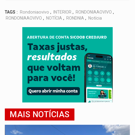
TAGS :
Rondoniaovivo
,
INTERIOR
,
RONDONIAAOVIVO
,
RONDONIAAOVIVO
,
NOTÍCIA
,
RONDNIA
,
Notícia
MAIS NOTÍCIAS