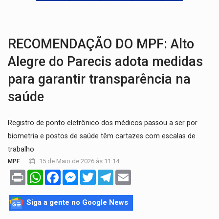
URGENTE:
Acidente envolve cinco veículos em obra de recapeamen
EDUCAÇÃO:
Corumbiara lidera Ideb 2025 entre redes municipai
RECOMENDAÇÃO DO MPF: Alto
Alegre do Parecis adota medidas
para garantir transparência na
saúde
Registro de ponto eletrônico dos médicos passou a ser por
biometria e postos de saúde têm cartazes com escalas de
trabalho
15 de Maio de 2026 às 11:14
MPF
Print
WhatsApp
Facebook
Messenger
Twitter
Telegram
Email
Siga a gente no Google News