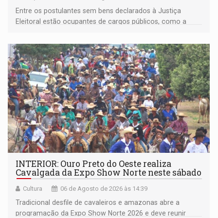
Entre os postulantes sem bens declarados à Justiça
Eleitoral estão ocupantes de cargos públicos, como a
deputada federal Cristiane Lopes (PODE), o vereador
Pedro Geovar (PP) e a vice-prefeita Magna dos Anjos
(NOVO)
INTERIOR: Ouro Preto do Oeste realiza
Cavalgada da Expo Show Norte neste sábado
Cultura
06 de Agosto de 2026 às 14:39
Tradicional desfile de cavaleiros e amazonas abre a
programação da Expo Show Norte 2026 e deve reunir