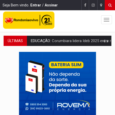
Seja Bem vindo.
Entrar
/
Assinar
ÚLTIMAS
COMPETIÇÕES:
Joer 2026 inicia fases regionais e reúne mais de 7,3 mil
PERIGO:
Moradores denunciam escuridão e insegurança na Estrada d
COLIGAÇÃO:
Reabertura de ação no TSE pode resultar em cassação de prefeita 
INCLUSÃO:
APAE Porto Velho abre inscrições para 
CLUBE DOS R$ 00,00:
21 candidatos declaram patrimônio zero em Rondônia na
INTERIOR:
Ouro Preto do Oeste realiza Cavalgada da Expo Show Norte
DESENVOLVIMENTO:
Ideb avança nos anos iniciais do ensino fundamen
VULGO 'UNIÃO':
Chefe de facção criminosa é preso durante oper