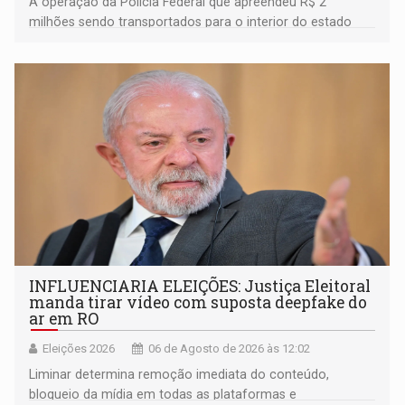
A operação da Polícia Federal que apreendeu R$ 2
milhões sendo transportados para o interior do estado
movimentou o meio político pela clara e inequívoca
ligação do suspeito com um deputado federal do União
Brasil por Rondônia
INFLUENCIARIA ELEIÇÕES: Justiça Eleitoral
manda tirar vídeo com suposta deepfake do
ar em RO
Eleições 2026
06 de Agosto de 2026 às 12:02
Liminar determina remoção imediata do conteúdo,
bloqueio da mídia em todas as plataformas e