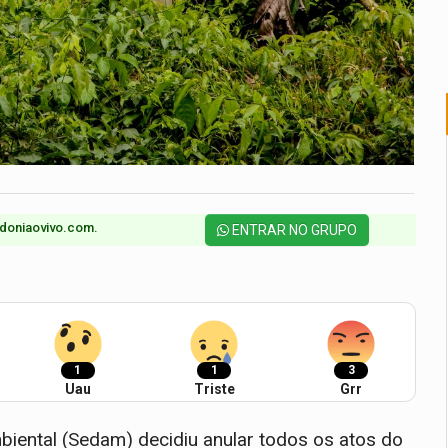
doniaovivo.com.​
ENTRAR NO GRUPO
1
1
3
Uau
Triste
Grr
iental (Sedam) decidiu anular todos os atos do