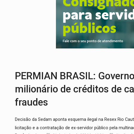
PROCESSO SELETIVO:
Rondoniaovivo abr
AGOSTO LILÁS:
MPRO lança de portal e p
REGULARIZAÇÃO:
Refis 2026 segue até o
ROLIM DE MOURA:
Programa da Energisa
VIOLÊNCIA VICÁRIA:
MPRO obtém conden
COLEGIADO:
Brasil e Rússia discutem ene
PERMIAN BRASIL: Governo 
milionário de créditos de 
fraudes
Decisão da Sedam aponta esquema ilegal na Resex Rio Cautári
licitação e a contratação de ex-servidor público pela multina