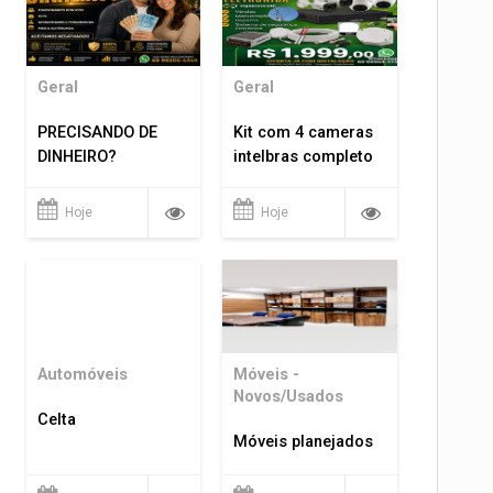
Geral
Geral
PRECISANDO DE
Kit com 4 cameras
DINHEIRO?
intelbras completo
Hoje
Hoje
Automóveis
Móveis -
Novos/Usados
Celta
Móveis planejados