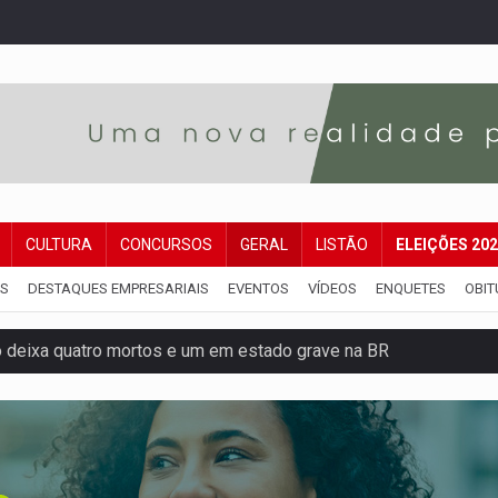
CULTURA
CONCURSOS
GERAL
LISTÃO
ELEIÇÕES 20
IS
DESTAQUES EMPRESARIAIS
EVENTOS
VÍDEOS
ENQUETES
OBIT
o deixa quatro mortos e um em estado grave na BR
ão nacional com participação de Marcela Bonfim
huvas isoladas nesta sexta-feira (7)
delibera greve da educação municipal em Porto Velho