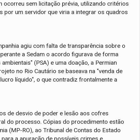
ocorreu sem licitação prévia, utilizando critérios
s por um servidor que viria a integrar os quadros
panhia agiu com falta de transparência sobre o
l perante a Sedam o acordo figurava de forma
 ambientais" (PSA) e uma doação, a Permian
 projeto no Rio Cautário se baseava na "venda de
ucro líquido", o que contradiz frontalmente a
ios de desvio de poder e lesão aos cofres
ral do processo. Cópias do procedimento estão
nia (MP-RO), ao Tribunal de Contas do Estado
l, para a apuração de possíveis crimes e