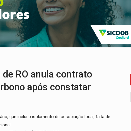
e oficina de Comunicação com oportunidade de integrar equipe
romove reflexão sobre trajetória da Lei Maria da Penha
 fim do ano para regularização de débitos
 beneficia 60 famílias com geladeiras e ventiladores novos
ação de réu a 21 anos de prisão em Espigão do Oeste
rgia nuclear, defesa e ciência em Brasília
de RO anula contrato
carbono após constatar
o, que inclui o isolamento de associação local, falta de
cional