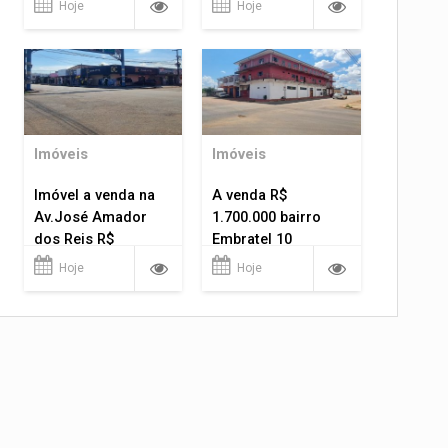
Hoje
Hoje
Imóveis
Imóveis
Imóvel a venda na
A venda R$
Av.José Amador
1.700.000 bairro
dos Reis R$
Embratel 10
1.400.000
apartamentos!
Hoje
Hoje