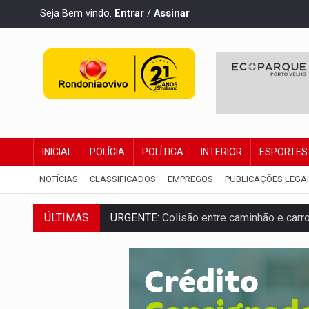
Seja Bem vindo.
Entrar
/
Assinar
INICIAL
POLÍCIA
POLÍTICA
INTERIOR
ESPORTES
NOTÍCIAS
CLASSIFICADOS
EMPREGOS
PUBLICAÇÕES LEGA
ÚLTIMAS
URGENTE:
Colisão entre caminhão e carr
ENCONTRO:
Amazônia Negra ganha projeç
PREVISÃO:
Porto Velho tem chances de c
SINDICATOS UNIDOS:
Assembleia Geral 