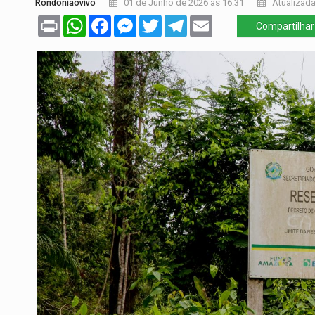
Rondoniaovivo
01 de Junho de 2026 às 16:31
Atualizada
Print
WhatsApp
Facebook
Messenger
Twitter
Telegram
Email
Compartilhar