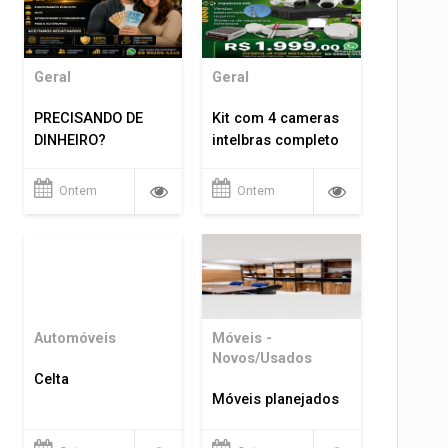
Geral
Geral
PRECISANDO DE
Kit com 4 cameras
DINHEIRO?
intelbras completo
Ontem
Ontem
Automóveis
Móveis -
Novos/Usados
Celta
Móveis planejados