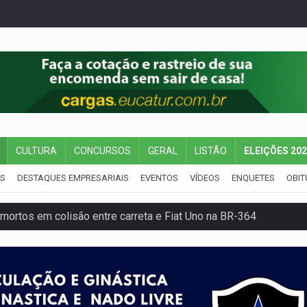
CULTURA
CONCURSOS
GERAL
LISTÃO
ELEIÇÕES 20
IS
DESTAQUES EMPRESARIAIS
EVENTOS
VÍDEOS
ENQUETES
OBIT
mortos em colisão entre carreta e Fiat Uno na BR-364
umprimento da legislação sobre transporte de cargas por em
 sexual infantil na internet e via IA
rgia nuclear, defesa e ciência em Brasília