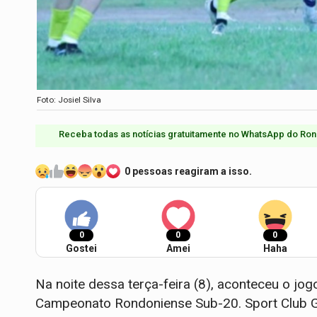
Foto: Josiel Silva
Receba todas as notícias gratuitamente no WhatsApp do Ron
0 pessoas reagiram a isso.
0
0
0
Gostei
Amei
Haha
Na noite dessa terça-feira (8), aconteceu o jog
Campeonato Rondoniense Sub-20. Sport Club Ge