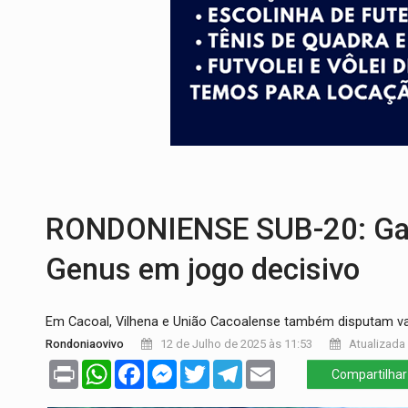
URGENTE:
Colisão entre caminhão e carr
ENCONTRO:
Amazônia Negra ganha projeç
PREVISÃO:
Porto Velho tem chances de c
SINDICATOS UNIDOS:
Assembleia Geral 
PROCESSO SELETIVO:
Rondoniaovivo abr
BRASIL CONTRA O CRIME:
Acusado de gu
RONDONIENSE SUB-20: Gazi
Genus em jogo decisivo
Em Cacoal, Vilhena e União Cacoalense também disputam vag
Rondoniaovivo
12 de Julho de 2025 às 11:53
Atualizada 
Print
WhatsApp
Facebook
Messenger
Twitter
Telegram
Email
Compartilhar