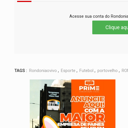
Acesse sua conta do Rondonia
Clique aqu
TAGS :
Rondoniaovivo
,
Esporte
,
Futebol
,
portovelho
,
RO