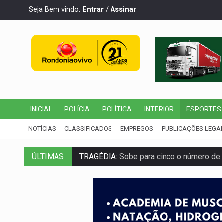
Seja Bem vindo.
Entrar
/
Assinar
INICIAL
POLÍCIA
POLÍTICA
INTERIOR
ESPORTES
NOTÍCIAS
CLASSIFICADOS
EMPREGOS
PUBLICAÇÕES LEGA
ÚLTIMAS
TRAGÉDIA:
Sobe para cinco o número de 
TRANSPORTE DE ARROZ:
MPF assegura c
DEEPFAKE:
Sancionada lei contra violência
COLEGIADO:
Brasil e Rússia discutem ene