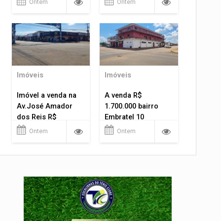
Ontem
Ontem
Imóveis
Imóveis
Imóvel a venda na
A venda R$
Av.José Amador
1.700.000 bairro
dos Reis R$
Embratel 10
1.400.000
apartamentos!
Ontem
Ontem