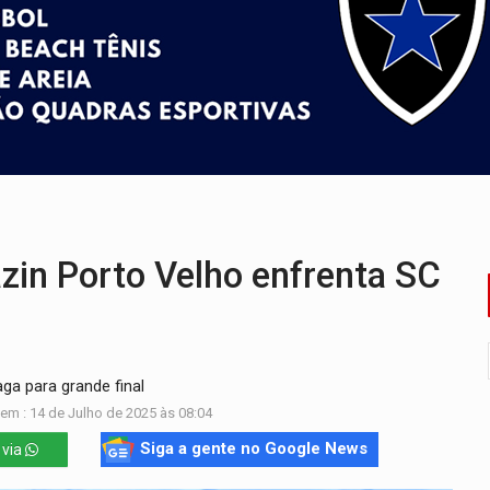
o deixa quatro mortos e um em estado grave na BR
ão nacional com participação de Marcela Bonfim
huvas isoladas nesta sexta-feira (7)
delibera greve da educação municipal em Porto Velho
e oficina de Comunicação com oportunidade de integrar equipe
ardar armas de facção é preso com revólveres e espingardas
n Porto Velho enfrenta SC
a para grande final
em : 14 de Julho de 2025 às 08:04
Siga a gente no Google News
 via