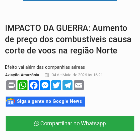
VULGO 'UNIÃO':
Chefe de facção criminosa é preso durante oper
Publicação Legal:
CONVOCAÇÃO DAS ELEIÇÕES: S
IMPACTO DA GUERRA: Aumento
de preço dos combustíveis causa
corte de voos na região Norte
Efeito vai além das companhias aéreas
04 de Maio de 2026 às 16:21
Aviação Amazônia
Print
WhatsApp
Facebook
Messenger
Twitter
Telegram
Email
Siga a gente no Google News
Compartilhar no Whatsapp