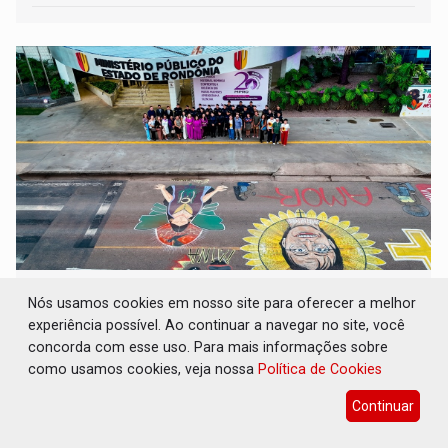
RUA DAS PENHAS: MPRO promove
Nós usamos cookies em nosso site para oferecer a melhor
intervenção artística pelos direitos das
experiência possível. Ao continuar a navegar no site, você
mulheres
concorda com esse uso. Para mais informações sobre
Geral
06 de Agosto de 2026 às 08:49
como usamos cookies, veja nossa
Política de Cookies
Grafites produzidos por artistas locais transformam a Rua
Continuar
Jamari, em frente à sede do Ministério Público, em
espaço de conscientização sobre os 20 anos da Lei Maria