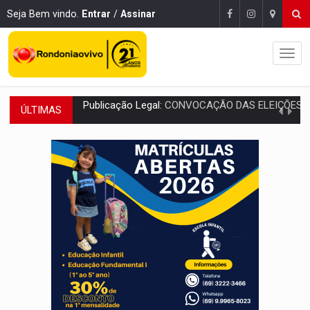
Seja Bem vindo.
Entrar
/
Assinar
ÚLTIMAS
RO EMPREENDEDORA:
2ª edição da feira começa nesta quinta-feira (6) no 
FORTALECIMENTO:
Contratação de novos servidores reforça equipes do Cad Úni
VÍDEO:
Condutor de carro avança cruzamento e deixa motociclista
'OS OLHOS DO BRASIL':
Emanuel Neri transforma indignação e esperança em roc
SOB INVESTIGAÇÃO:
Dentista de PVH é denunciado por transmitir HIV a
ESQUEMA DE FRAUDES:
Polícia Civil deflagra a terceira fase da Oper
ASSESSOR FLAGRADO:
Empresa e ONG que recebeu R$ 12 mi em emendas estão
INFLUENCIARIA ELEIÇÕES:
Justiça Eleitoral manda tirar vídeo com suposta d