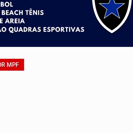
 defendem independência e apoio à direção nacional
pode alcançar larga e boa vantagem para deputados
om 2.000 vagas para aluno-soldado
ovocam debate sobre temas urgentes entre estudantes
 PREGÃO ELETRÔNICO Nº 90136/2026/SUPEL/RO
OR MPF
s feridos próximo ao Skate Parque