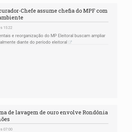
urador-Chefe assume chefia do MPF com
 ambiente
s 15:22
tais e reorganização do MP Eleitoral buscam ampliar
ialmente diante do período eleitoral
a de lavagem de ouro envolve Rondônia
hões
s 07:00