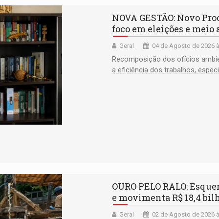
NOVA GESTÃO: Novo Proc
foco em eleições e meio
Geral
04 de Agosto de 2026 à
Recomposição dos ofícios ambien
a eficiência dos trabalhos, espec
OURO PELO RALO: Esquem
e movimenta R$ 18,4 bil
Geral
02 de Agosto de 2026 à