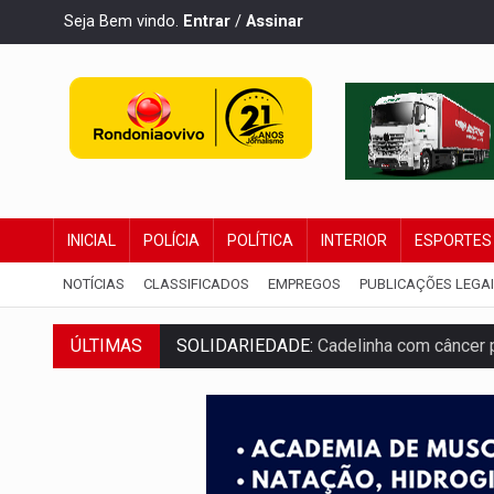
Seja Bem vindo.
Entrar
/
Assinar
INICIAL
POLÍCIA
POLÍTICA
INTERIOR
ESPORTES
NOTÍCIAS
CLASSIFICADOS
EMPREGOS
PUBLICAÇÕES LEGA
ÚLTIMAS
SOLIDARIEDADE:
Cadelinha com câncer 
DESAPARECIDO:
Família procura por ca
URGENTE:
DHPP se mobiliza para tentar 
DÉFICIT DE MANDATO:
Contas do govern