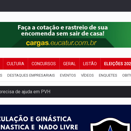
CULTURA
CONCURSOS
GERAL
LISTÃO
ELEIÇÕES 20
IS
DESTAQUES EMPRESARIAIS
EVENTOS
VÍDEOS
ENQUETES
OBIT
precisa de ajuda em PVH
chorrinho desaparecido em PVH
localizar corpo de rapaz desaparecido
o de Rondônia expõem meta negativa e passivos ocultos