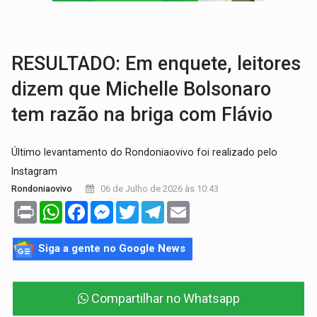
CINEAMAZÔNIA:
Filmes rondonienses provocam debate sobre temas urgentes 
Publicação Legal:
AVISO DE LICITAÇÃO: PREGÃO ELETRÔNICO Nº 90136
RESULTADO: Em enquete, leitores
dizem que Michelle Bolsonaro
tem razão na briga com Flávio
Último levantamento do Rondoniaovivo foi realizado pelo
Instagram
06 de Julho de 2026 às 10:43
Rondoniaovivo
Print
WhatsApp
Facebook
Messenger
Twitter
Telegram
Email
Siga a gente no Google News
Compartilhar no Whatsapp