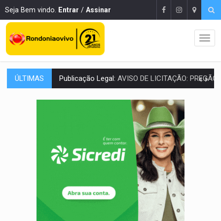
Seja Bem vindo.
Entrar
/
Assinar
ÚLTIMAS
RUA DAS PENHAS:
MPRO promove intervenção artística pelos direit
PEDIDO DE PROVIDÊNCIA:
Erosão ameaça acesso a bairros às margens do r
ELEIÇÕES 2026:
Policial candidato a deputado federal do PL declara patrimôn
Publicação Legal:
AVISO DE LICITAÇÃO: PREGÃO ELETRÔNICO N.° 90595
NO CASTANHEIRA:
Denúncia de 'tribunal do crime' leva PM a prender ac
NO FLAGRA:
'Churrasco' e comparsas do CV são presos com moto furtad
URGENTE:
Homem é baleado após apontar arma para eq
GRAVE:
Homem é esfaqueado no peito durante briga ent