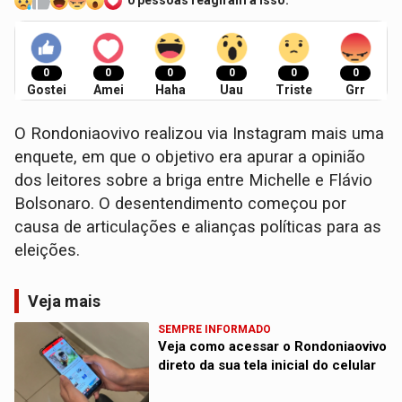
0 pessoas reagiram a isso.
0
0
0
0
0
0
Gostei
Amei
Haha
Uau
Triste
Grr
O Rondoniaovivo realizou via Instagram mais uma
enquete, em que o objetivo era apurar a opinião
dos leitores sobre a briga entre Michelle e Flávio
Bolsonaro. O desentendimento começou por
causa de articulações e alianças políticas para as
eleições.
Veja mais
SEMPRE INFORMADO
Veja como acessar o Rondoniaovivo
direto da sua tela inicial do celular