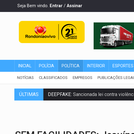
Seja Bem vindo.
Entrar
/
Assinar
INICIAL
POLÍCIA
POLÍTICA
INTERIOR
ESPORTES
NOTÍCIAS
CLASSIFICADOS
EMPREGOS
PUBLICAÇÕES LEGA
ÚLTIMAS
DEEPFAKE:
Sancionada lei contra violência
COLEGIADO:
Brasil e Rússia discutem ene
URGENTE:
Colisão entre caminhão e carr
ENCONTRO:
Amazônia Negra ganha projeç