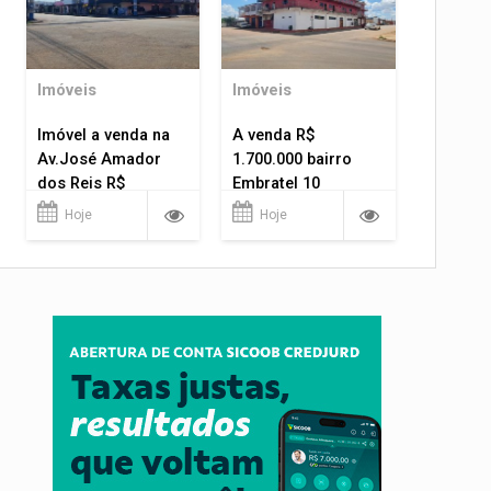
Imóveis
Imóveis
Imóvel a venda na
A venda R$
Av.José Amador
1.700.000 bairro
dos Reis R$
Embratel 10
1.400.000
apartamentos!
Hoje
Hoje