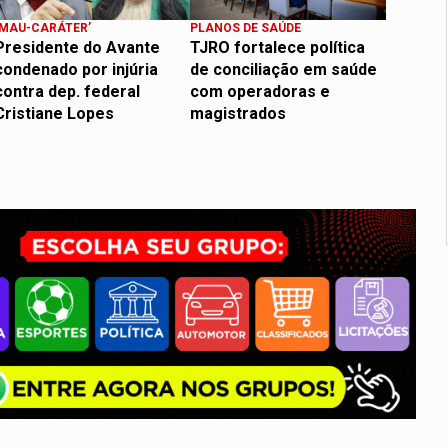
‘MAU-CARÁTER’
PLANOS DE SAÚDE
Presidente do Avante
TJRO fortalece política
condenado por injúria
de conciliação em saúde
contra dep. federal
com operadoras e
Cristiane Lopes
magistrados