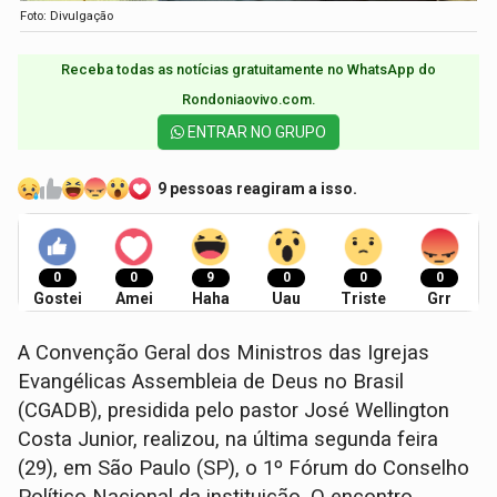
Foto: Divulgação
Receba todas as notícias gratuitamente no WhatsApp do
Rondoniaovivo.com.​
ENTRAR NO GRUPO
9 pessoas reagiram a isso.
0
0
9
0
0
0
Gostei
Amei
Haha
Uau
Triste
Grr
A Convenção Geral dos Ministros das Igrejas
Evangélicas Assembleia de Deus no Brasil
(CGADB), presidida pelo pastor José Wellington
Costa Junior, realizou, na última segunda feira
(29), em São Paulo (SP), o 1º Fórum do Conselho