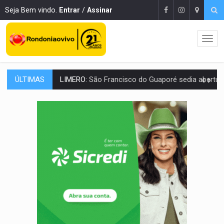
Seja Bem vindo.
Entrar
/
Assinar
ÚLTIMAS
ENERGISA:
Rondônia supera 5,4 mil estudantes inscritos 
LUTO NA CULTURA:
Boi Bumbá emite nota após morte de Carlos Caputo em p
Publicação Legal:
FRANCISCO DA SILVA FILHO M
URGENTE:
Mototaxista e passageira sofrem grave acidente após 
:
Recebeu intimação no celular? Saiba o que fazer para evitar proc
PROCURADO:
Polícia Civil tenta prender acusado de matar médico
FISCALIZAÇÃO:
Ações contra furto de energia identificam irregularidades e
IDENTIFICADO:
Trabalhador morre no hospital após ser prensado por car