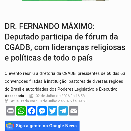
COM EMENDAS:
Sejucel destina R$ 2,69 milhões para rodeios e feiras agríc
LIMERO:
São Francisco do Guaporé sedia abertura do Campeonato Estadua
DR. FERNANDO MÁXIMO:
Deputado participa de fórum da
CGADB, com lideranças religiosas
e políticas de todo o país
O evento reuniu a diretoria da CGADB, presidentes de 60 das 63
convenções filiadas à instituição, pastores de diversas regiões
do Brasil e autoridades dos Poderes Legislativo e Executivo
02 de Julho de 2026 às 16:58
Assessoria
Atualizada em : 10 de Julho de 2026 às 09:53
Print
WhatsApp
Facebook
Messenger
Twitter
Telegram
Email
Siga a gente no Google News