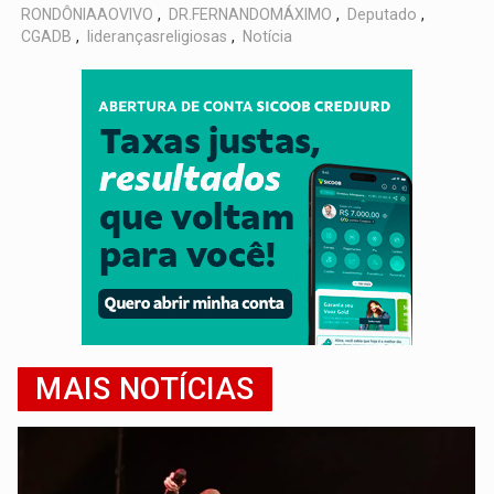
RONDÔNIAAOVIVO
,
DR.FERNANDOMÁXIMO
,
Deputado
,
CGADB
,
liderançasreligiosas
,
Notícia
MAIS NOTÍCIAS