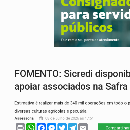
PREVISÃO:
Porto Velho tem chances de c
SINDICATOS UNIDOS:
Assembleia Geral 
PROCESSO SELETIVO:
Rondoniaovivo abr
AGOSTO LILÁS:
MPRO lança de portal e p
TRAGÉDIA:
Sobe para cinco o número de 
FOMENTO: Sicredi disponibi
apoiar associados na Safr
Estimativa é realizar mais de 340 mil operações em todo o p
diversas culturas agrícolas e pecuária
Assessoria
08 de Julho de 2026 às 17:51
Print
WhatsApp
Facebook
Messenger
Twitter
Telegram
Email
Compartilhar