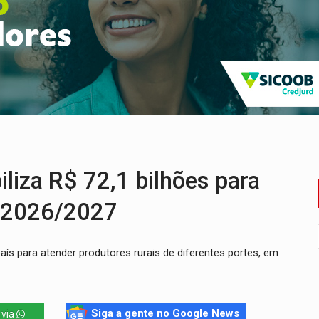
huvas isoladas nesta sexta-feira (7)
delibera greve da educação municipal em Porto Velho
e oficina de Comunicação com oportunidade de integrar equipe
romove reflexão sobre trajetória da Lei Maria da Penha
mortos em colisão entre carreta e Fiat Uno na BR-364
liza R$ 72,1 bilhões para
a 2026/2027
aís para atender produtores rurais de diferentes portes, em
Siga a gente no Google News
 via