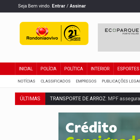
Seja Bem vindo.
Entrar
/
Assinar
INICIAL
POLÍCIA
POLÍTICA
INTERIOR
ESPORTES
NOTÍCIAS
CLASSIFICADOS
EMPREGOS
PUBLICAÇÕES LEGA
TRANSPORTE DE ARROZ:
MPF assegura c
ÚLTIMAS
DEEPFAKE:
Sancionada lei contra violência
COLEGIADO:
Brasil e Rússia discutem ene
URGENTE:
Colisão entre caminhão e carr
ENCONTRO:
Amazônia Negra ganha projeç