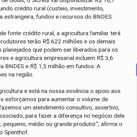
 Goiás, o Sicredi vai disponibilizar R$ 10,7
indo crédito rural (custeio, investimento,
da estrangeira, fundos e recursos do BNDES.
fonte crédito rural, a agricultura familiar terá
produtores terão R$ 622 milhões e os demais
os planejados que podem ser liberados para os
ores e agricultura empresarial incluem R$ 3,6
via BNDES e R$ 1,5 milhão em fundos. A
ões na região.
gricultura e está na nossa essência o apoio aos
nos esforçamos para aumentar o volume de
 fazemos um atendimento consultivo, assertivo,
ssociado, para fazer a diferença no negócio dele
iar, pequeno, médio ou grande produtor”, afirma o
ão Spenthof.