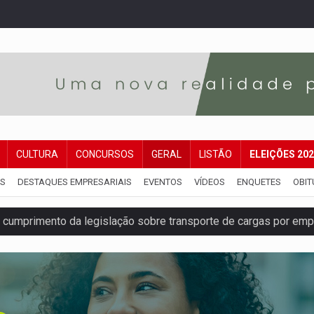
CULTURA
CONCURSOS
GERAL
LISTÃO
ELEIÇÕES 20
IS
DESTAQUES EMPRESARIAIS
EVENTOS
VÍDEOS
ENQUETES
OBIT
umprimento da legislação sobre transporte de cargas por em
 sexual infantil na internet e via IA
rgia nuclear, defesa e ciência em Brasília
o deixa quatro mortos e um em estado grave na BR
ão nacional com participação de Marcela Bonfim