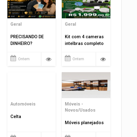
Geral
Geral
PRECISANDO DE
Kit com 4 cameras
DINHEIRO?
intelbras completo
Ontem
Ontem
Automóveis
Móveis -
Novos/Usados
Celta
Móveis planejados