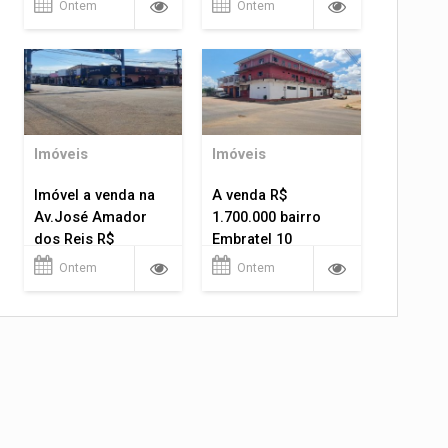
Ontem
Ontem
Imóveis
Imóveis
Imóvel a venda na
A venda R$
Av.José Amador
1.700.000 bairro
dos Reis R$
Embratel 10
1.400.000
apartamentos!
Ontem
Ontem