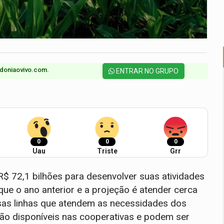
doniaovivo.com.​
ENTRAR NO GRUPO
0
0
0
Uau
Triste
Grr
R$ 72,1 bilhões para desenvolver suas atividades
ue o ano anterior e a projeção é atender cerca
rsas linhas que atendem as necessidades dos
stão disponíveis nas cooperativas e podem ser