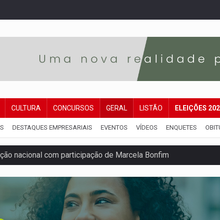
CULTURA
CONCURSOS
GERAL
LISTÃO
ELEIÇÕES 20
IS
DESTAQUES EMPRESARIAIS
EVENTOS
VÍDEOS
ENQUETES
OBIT
ão nacional com participação de Marcela Bonfim
huvas isoladas nesta sexta-feira (7)
delibera greve da educação municipal em Porto Velho
e oficina de Comunicação com oportunidade de integrar equipe