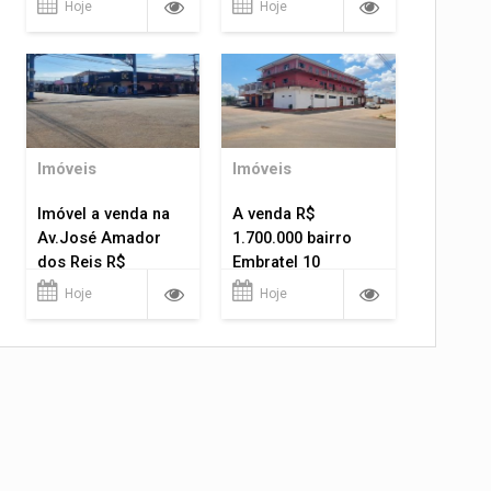
Hoje
Hoje
Imóveis
Imóveis
Imóvel a venda na
A venda R$
Av.José Amador
1.700.000 bairro
dos Reis R$
Embratel 10
1.400.000
apartamentos!
Hoje
Hoje