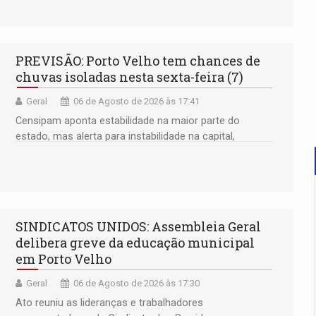
a compreensão sobre a Amazônia e suas populações
negras
PREVISÃO: Porto Velho tem chances de
chuvas isoladas nesta sexta-feira (7)
Geral
06 de Agosto de 2026 às 17:41
Censipam aponta estabilidade na maior parte do
estado, mas alerta para instabilidade na capital,
Ariquemes e outros municípios da região norte
SINDICATOS UNIDOS: Assembleia Geral
delibera greve da educação municipal
em Porto Velho
Geral
06 de Agosto de 2026 às 17:30
Ato reuniu as lideranças e trabalhadores