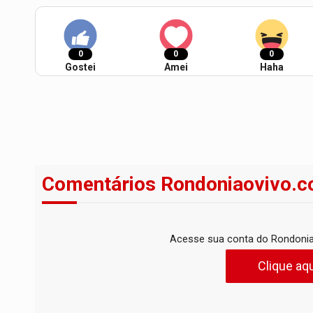
0
0
0
Gostei
Amei
Haha
Comentários Rondoniaovivo.c
Acesse sua conta do Rondonia
Clique aqu