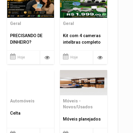
Geral
Geral
PRECISANDO DE
Kit com 4 cameras
DINHEIRO?
intelbras completo
Hoje
Hoje
Automóveis
Móveis -
Novos/Usados
Celta
Móveis planejados