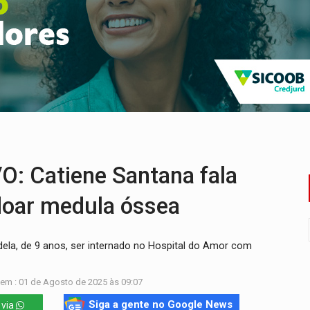
romove reflexão sobre trajetória da Lei Maria da Penha
 fim do ano para regularização de débitos
 beneficia 60 famílias com geladeiras e ventiladores novos
ação de réu a 21 anos de prisão em Espigão do Oeste
ndônia apresenta indisponibilidade com erro 451
o deixa quatro mortos e um em estado grave na BR
Catiene Santana fala
doar medula óssea
dela, de 9 anos, ser internado no Hospital do Amor com
em : 01 de Agosto de 2025 às 09:07
Siga a gente no Google News
 via