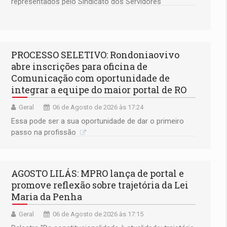
representados pelo Sindicato dos Servidores
Municipais de Porto Velho (SINDEPROF), SINTERO e
SINPROF
PROCESSO SELETIVO: Rondoniaovivo
abre inscrições para oficina de
Comunicação com oportunidade de
integrar a equipe do maior portal de RO
Geral
06 de Agosto de 2026 às 17:24
Essa pode ser a sua oportunidade de dar o primeiro
passo na profissão
AGOSTO LILÁS: MPRO lança de portal e
promove reflexão sobre trajetória da Lei
Maria da Penha
Geral
06 de Agosto de 2026 às 17:15