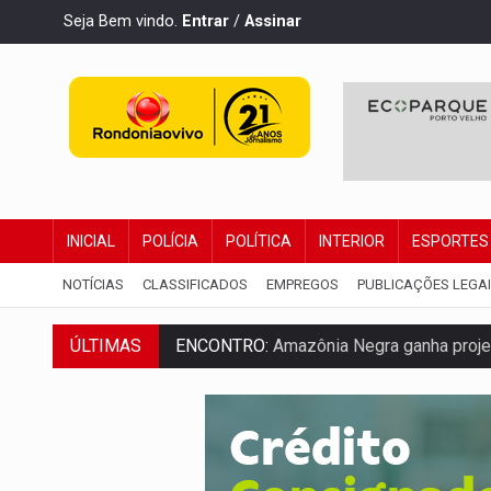
Seja Bem vindo.
Entrar
/
Assinar
INICIAL
POLÍCIA
POLÍTICA
INTERIOR
ESPORTES
NOTÍCIAS
CLASSIFICADOS
EMPREGOS
PUBLICAÇÕES LEGA
ÚLTIMAS
ENCONTRO:
Amazônia Negra ganha projeç
PREVISÃO:
Porto Velho tem chances de c
SINDICATOS UNIDOS:
Assembleia Geral 
PROCESSO SELETIVO:
Rondoniaovivo abr