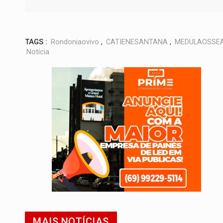
TAGS :
Rondoniaovivo
,
CATIENESANTANA
,
MEDULAOSSE
Notícia
MAIS NOTÍCIAS