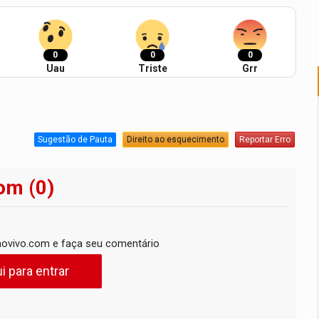
0
0
0
Uau
Triste
Grr
Sugestão de Pauta
Direito ao esquecimento
Reportar Erro
om (0)
ovivo.com e faça seu comentário
i para entrar