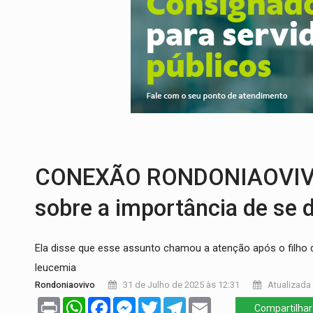
AGOSTO LILÁS:
MPRO lança de portal e p
REGULARIZAÇÃO:
Refis 2026 segue até o
ROLIM DE MOURA:
Programa da Energisa
VIOLÊNCIA VICÁRIA:
MPRO obtém conden
INDISPONÍVEL:
Transparência do Cindero
URGENTE:
Colisão entre caminhão e carr
CONEXÃO RONDONIAOVIVO: 
sobre a importância de se 
Ela disse que esse assunto chamou a atenção após o filho 
leucemia
Rondoniaovivo
31 de Julho de 2025 às 12:31
Atualizada 
Print
WhatsApp
Facebook
Messenger
Twitter
Telegram
Email
Compartilhar