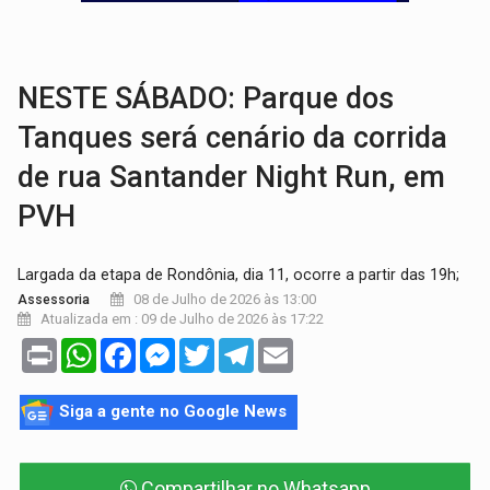
ELEIÇÕES 2026:
Coronel Vital leva experiência na segurança pública para novo 
CHUVA DE AGOSTO:
Uma rápida chuva caiu no interior de Rondônia na tarde 
NESTE SÁBADO: Parque dos
Tanques será cenário da corrida
de rua Santander Night Run, em
PVH
Largada da etapa de Rondônia, dia 11, ocorre a partir das 19h;
08 de Julho de 2026 às 13:00
Assessoria
Atualizada em : 09 de Julho de 2026 às 17:22
Print
WhatsApp
Facebook
Messenger
Twitter
Telegram
Email
Siga a gente no Google News
Compartilhar no Whatsapp