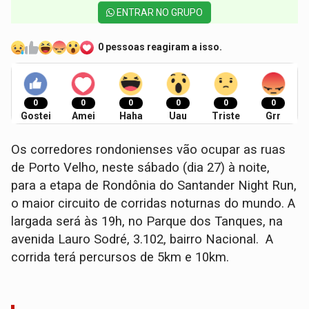
ENTRAR NO GRUPO
0 pessoas reagiram a isso.
0
0
0
0
0
0
Gostei
Amei
Haha
Uau
Triste
Grr
Os corredores rondonienses vão ocupar as ruas
de Porto Velho, neste sábado (dia 27) à noite,
para a etapa de Rondônia do Santander Night Run,
o maior circuito de corridas noturnas do mundo. A
largada será às 19h, no Parque dos Tanques, na
avenida Lauro Sodré, 3.102, bairro Nacional. A
corrida terá percursos de 5km e 10km.