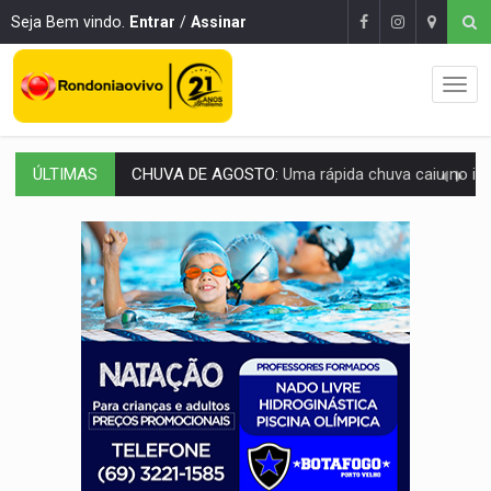
Seja Bem vindo.
Entrar
/
Assinar
ÚLTIMAS
VÍDEO:
Mulher é atropelada por motoboy na Aven
CIDADANIA:
2ª Agrotec terá serviços gratuitos de saúde, justiça e atendim
ACESSO:
Moradores de RO podem receber a antena parabólica gratuita do B
CONEXÃO RONDONIAOVIVO:
Pré-candidato Adrian Jhonnson defende renovação da ban
COM EMENDAS:
Sejucel destina R$ 2,69 milhões para rodeios e feiras agríc
LIMERO:
São Francisco do Guaporé sedia abertura do Campeonato Estadua
ENERGISA:
Rondônia supera 5,4 mil estudantes inscritos 
LUTO NA CULTURA:
Boi Bumbá emite nota após morte de Carlos Caputo em p