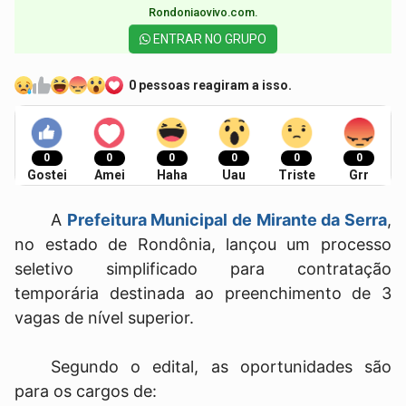
Rondoniaovivo.com.​
ENTRAR NO GRUPO
0 pessoas reagiram a isso.
0
0
0
0
0
0
Gostei
Amei
Haha
Uau
Triste
Grr
A
Prefeitura Municipal de Mirante da Serra
,
no estado de Rondônia, lançou um processo
seletivo simplificado para contratação
temporária destinada ao preenchimento de 3
vagas de nível superior.
Segundo o edital, as oportunidades são
para os cargos de: