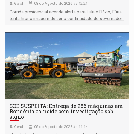
Geral
08 de Agosto de 2026 às 12:21
Corrida presidencial acende alerta para Lula e Flávio; Fúria
tenta tirar a imagem de ser a continuidade do governador
Marcos Rocha; ex-prefeito Hildon Chaves parece ainda
não ter entrado no modo eleição; ABAV faz evento em
Porto Velho
SOB SUSPEITA: Entrega de 286 máquinas em
Rondônia coincide com investigação sob
sigilo
Geral
08 de Agosto de 2026 às 11:14