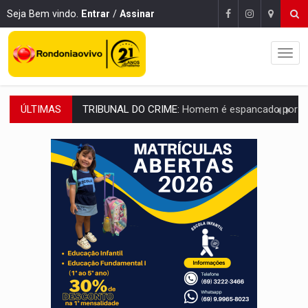
Seja Bem vindo.
Entrar
/
Assinar
ÚLTIMAS
VÍDEO:
Perseguição é registrada no shopping após colombiana furtar ce
LUDOPATIA:
Apostas online começam a afetar produtividade e rotina
REFLORESTAMENTO:
Plantar árvores não será mais suficiente para comprov
OVNIS NA LUA:
Cientistas alertam para possível base secreta no satélite n
ACABOU COM PEUGEOT:
Incêndio destrói carro que era rebocado para oficina no
VÍDEO:
Ladrão é filmado furtando moto na frente do bar 
BOLSAS DE PESQUISA:
Iniciativa Amazônia+10 lança chamada para fortalecer cadeia
MATERIAL:
Brasil tem grandes reservas de urânio, mas produz pouco e impo