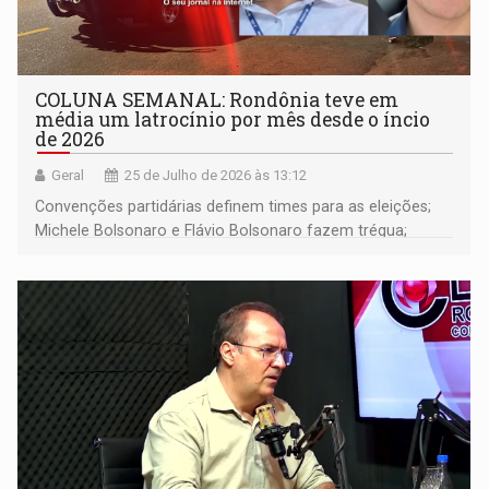
COLUNA SEMANAL: Rondônia teve em
média um latrocínio por mês desde o íncio
de 2026
Geral
25 de Julho de 2026 às 13:12
Convenções partidárias definem times para as eleições;
Michele Bolsonaro e Flávio Bolsonaro fazem trégua;
alunos de escola militares não vão para os EUA; e muito
mais