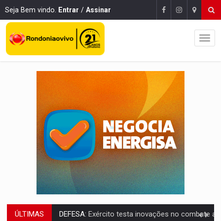
Seja Bem vindo.
Entrar
/
Assinar
ÚLTIMAS
TEMAS SOCIOAMBIENTAIS:
Em Itapuã do Oeste, CINEMAZÔNIA leva cinema amazônico 