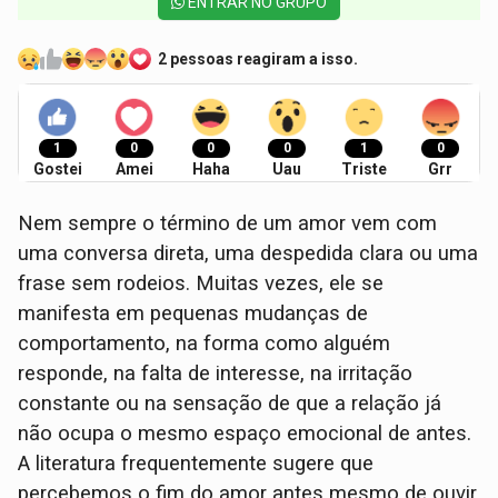
ENTRAR NO GRUPO
2 pessoas reagiram a isso.
1
0
0
0
1
0
Gostei
Amei
Haha
Uau
Triste
Grr
Nem sempre o término de um amor vem com
uma conversa direta, uma despedida clara ou uma
frase sem rodeios. Muitas vezes, ele se
manifesta em pequenas mudanças de
comportamento, na forma como alguém
responde, na falta de interesse, na irritação
constante ou na sensação de que a relação já
não ocupa o mesmo espaço emocional de antes.
A literatura frequentemente sugere que
percebemos o fim do amor antes mesmo de ouvir