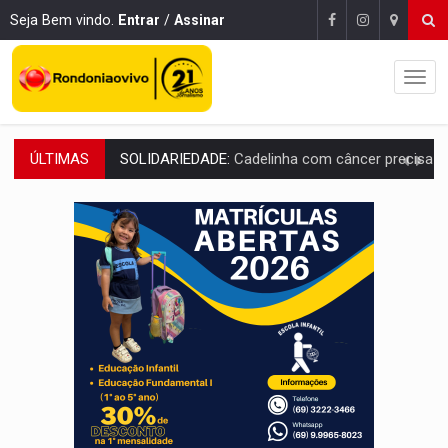
Seja Bem vindo.
Entrar
/
Assinar
ÚLTIMAS
DESAPARECIDO:
Família procura por cachorrinho desapare
URGENTE:
DHPP se mobiliza para tentar localizar corpo de rapaz
DÉFICIT DE MANDATO:
Contas do governo de Rondônia expõem meta negativa e
CREDIBILIDADE:
Superintendentes da PF defendem independência e apoio à 
ALIANÇA PODEROSA:
Chapa vitaminada pode alcançar larga e boa vantag
SÃO PAULO:
PM abre concurso público com 2.000 vagas para a
CINEAMAZÔNIA:
Filmes rondonienses provocam debate sobre temas urgentes 
Publicação Legal:
AVISO DE LICITAÇÃO: PREGÃO ELETRÔNICO Nº 90136