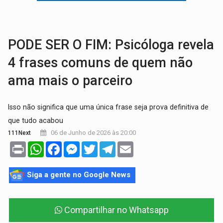
URGENTE:
Colisão entre motos deixa dois feridos próximo ao 
SOLIDARIEDADE:
Cadelinha com câncer precisa de aj
PODE SER O FIM: Psicóloga revela
4 frases comuns de quem não
ama mais o parceiro
Isso não significa que uma única frase seja prova definitiva de
que tudo acabou
06 de Junho de 2026 às 20:00
111Next
Print
WhatsApp
Facebook
Messenger
Twitter
Telegram
Email
Siga a gente no Google News
Compartilhar no Whatsapp