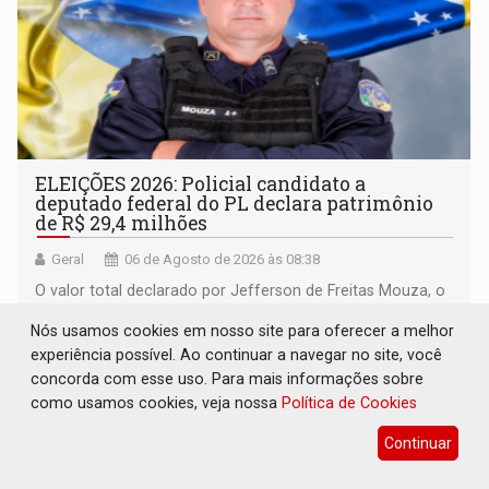
ELEIÇÕES 2026: Policial candidato a
deputado federal do PL declara patrimônio
de R$ 29,4 milhões
Geral
06 de Agosto de 2026 às 08:38
O valor total declarado por Jefferson de Freitas Mouza, o
Sargento Mouza (PL), à Justiça Eleitoral consiste
Nós usamos cookies em nosso site para oferecer a melhor
integralmente em quotas de capital de um clube de tiro
experiência possível. Ao continuar a navegar no site, você
desportivo localizado no interior do estado.
concorda com esse uso. Para mais informações sobre
como usamos cookies, veja nossa
Política de Cookies
Continuar