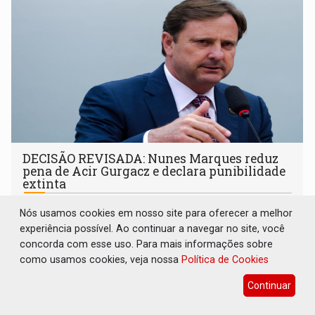
DECISÃO REVISADA: Nunes Marques reduz
pena de Acir Gurgacz e declara punibilidade
extinta
Geral
07 de Agosto de 2026 às 12:01
Nós usamos cookies em nosso site para oferecer a melhor
O parecer do Ministério Público Federal afirmou que todas
experiência possível. Ao continuar a navegar no site, você
as condições para a reabilitação estavam preenchidas
concorda com esse uso. Para mais informações sobre
como usamos cookies, veja nossa
Política de Cookies
Continuar