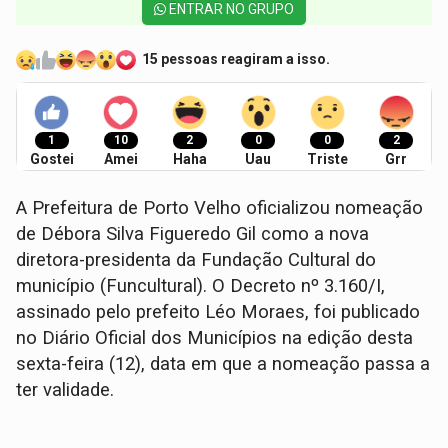
ENTRAR NO GRUPO
15 pessoas reagiram a isso.
1
10
2
0
0
2
Gostei
Amei
Haha
Uau
Triste
Grr
A Prefeitura de Porto Velho oficializou nomeação
de Débora Silva Figueredo Gil como a nova
diretora-presidenta da Fundação Cultural do
município (Funcultural). O Decreto nº 3.160/I,
assinado pelo prefeito Léo Moraes, foi publicado
no Diário Oficial dos Municípios na edição desta
sexta-feira (12), data em que a nomeação passa a
ter validade.