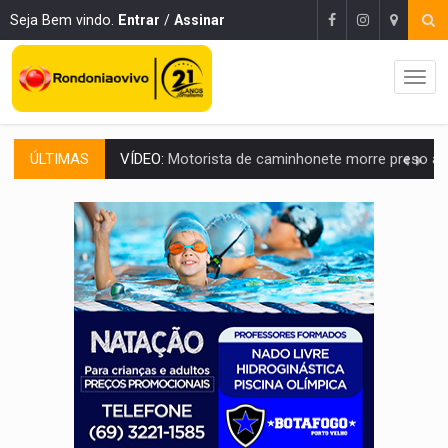
Seja Bem vindo.
Entrar
/
Assinar
ÚLTIMAS
LAZER:
Seis lugares gratuitos para aproveitar o fim de semana e
VÍDEO:
FTICCO e Força Tática prendem membro do CV com arma e drogas em
INCLUSÃO:
Prefeitura fortalece parceria com a APAE para ampliar ações v
DEFESA:
Exército testa inovações no combate a drones durante exerc
TEMAS SOCIOAMBIENTAIS:
Em Itapuã do Oeste, CINEMAZÔNIA leva cinema amazônico 
PREVISÃO:
Interior de Rondônia terá sábado (8) de calor intenso
INFRAESTRUTURA:
Após quase 30 anos de espera, asfalto chega ao bairr
A ILHA:
Coreografia de Rondônia estreia na programação do Festival de Dan