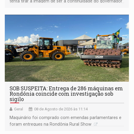
tenta tirar a imagem de ser a continuidade do governador
Marcos Rocha; ex-prefeito Hildon Chaves parece ainda
não ter entrado no modo eleição; ABAV faz evento em
Porto Velho
SOB SUSPEITA: Entrega de 286 máquinas em
Rondônia coincide com investigação sob
sigilo
Geral
08 de Agosto de 2026 às 11:14
Maquinário foi comprado com emendas parlamentares e
foram entregues na Rondônia Rural Show