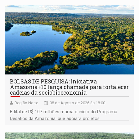
BOLSAS DE PESQUISA: Iniciativa
Amazônia+10 lança chamada para fortalecer
cadeias da sociobioeconomia
Região Norte
08 de Agosto de 2026 às 18:00
Edital de R$ 107 milhões marca o início do Programa
Desafios da Amazônia, que apoiará projetos
desenvolvidos por redes de pesquisa e inovação. A
submissão de pré-propostas poderá ser feita até 1º de
setembro