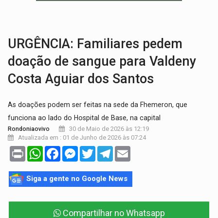
MAIS RIGOR:
Nova lei endurece punição por abuso sexual contra crian
POLUIÇÃO E RISCOS:
Retirada de fiação irregular avança no país e em PVH p
URGÊNCIA: Familiares pedem
doação de sangue para Valdeny
Costa Aguiar dos Santos
As doações podem ser feitas na sede da Fhemeron, que
funciona ao lado do Hospital de Base, na capital
30 de Maio de 2026 às 12:19
Rondoniaovivo
Atualizada em : 01 de Junho de 2026 às 07:24
Print
WhatsApp
Facebook
Messenger
Twitter
Telegram
Email
Siga a gente no Google News
Compartilhar no Whatsapp