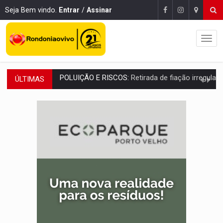
Seja Bem vindo.
Entrar
/
Assinar
ÚLTIMAS
VÍDEO:
Armado com machado, homem ameaça matar sobrinha grávida e com
TRIBUNAL DO CRIME:
Homem é espancado por facção criminosa 
VÍDEO:
Perseguição é registrada no shopping após colombiana furtar ce
LUDOPATIA:
Apostas online começam a afetar produtividade e rotina
REFLORESTAMENTO:
Plantar árvores não será mais suficiente para comprov
OVNIS NA LUA:
Cientistas alertam para possível base secreta no satélite n
ACABOU COM PEUGEOT:
Incêndio destrói carro que era rebocado para oficina no
VÍDEO:
Ladrão é filmado furtando moto na frente do bar 