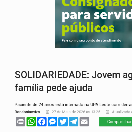
OVNIS NA LUA:
Cientistas alertam para p
ACABOU COM PEUGEOT:
Incêndio destró
VÍDEO:
Ladrão é filmado furtando moto na
BOLSAS DE PESQUISA:
Iniciativa Amazô
MATERIAL:
Brasil tem grandes reservas 
VÍDEO:
Armado com machado, homem amea
SOLIDARIEDADE: Jovem agu
família pede ajuda
Paciente de 24 anos está internado na UPA Leste com derra
Rondoniaovivo
27 de Maio de 2026 às 13:25
Atualizada 
Print
WhatsApp
Facebook
Messenger
Twitter
Telegram
Email
Compartilhar