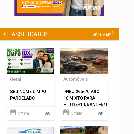
CLASSIFICADOS
VEJA MAIS
Geral
Automóveis
SEU NOME LIMPO
PNEU 265/70 ARO
PARCELADO
16 MIXTO PARA
HILUX/S10/RANGER/TRITON
ETC... MONTAGEM
Ontem
Ontem
GRATIS 599,00