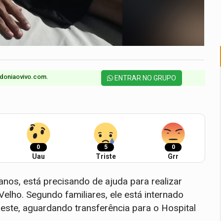
doniaovivo.com.​
ENTRAR NO GRUPO
0
5
0
Uau
Triste
Grr
nos, está precisando de ajuda para realizar
lho. Segundo familiares, ele está internado
este, aguardando transferência para o Hospital