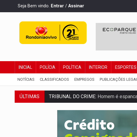
Seja Bem vindo.
Entrar
/
Assinar
INICIAL
POLÍCIA
POLÍTICA
INTERIOR
ESPORTES
NOTÍCIAS
CLASSIFICADOS
EMPREGOS
PUBLICAÇÕES LEGA
ÚLTIMAS
TRIBUNAL DO CRIME:
Homem é espancado
VÍDEO:
Perseguição é registrada no shop
LUDOPATIA:
Apostas online começam a af
REFLORESTAMENTO:
Plantar árvores nã