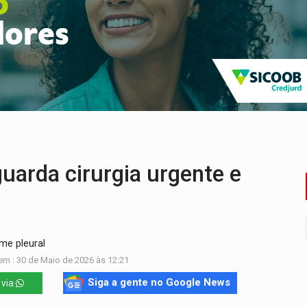
ossível base secreta no satélite natural da Terra
i carro que era rebocado para oficina no Centro de Porto Velho
 frente do bar da Marleide
nia+10 lança chamada para fortalecer cadeias da sociobioecono
de urânio, mas produz pouco e importa combustível
ça matar sobrinha grávida e com bebê no colo
arda cirurgia urgente e
me pleural
em : 30 de Maio de 2026 às 12:21
Siga a gente no Google News
 via