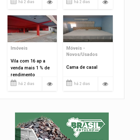
há 2 dias
há 2 dias
Imóveis
Móveis -
Novos/Usados
Vila com 16 ap a
Cama de casal
venda mais 1 % de
rendimento
há 2 dias
há 2 dias