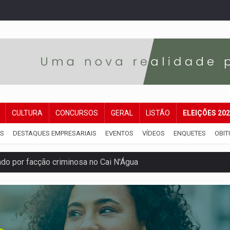
CULTURA
CONCURSOS
GERAL
LISTÃO
ELEIÇÕES 20
IS
DESTAQUES EMPRESARIAIS
EVENTOS
VÍDEOS
ENQUETES
OBIT
 por facção criminosa no Cai N'Água
ping após colombiana furtar celular de menina
etar produtividade e rotina nas empresas
o será mais suficiente para comprovar área recuperado