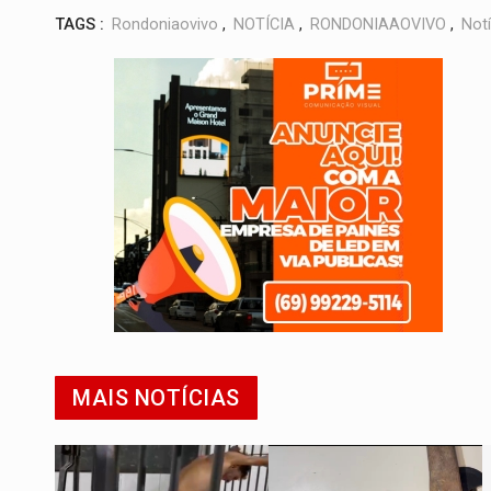
TAGS :
Rondoniaovivo
,
NOTÍCIA
,
RONDONIAAOVIVO
,
Notí
MAIS NOTÍCIAS