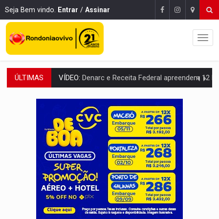
Seja Bem vindo.
Entrar
/
Assinar
ÚLTIMAS
OPERAÇÃO DA PC:
Membros do CV são presos com armas e drogas após c
ENTRADA GRATUITA:
Espetáculo As Marias Somos Nós será apresen
VÍDEO:
Três são presos após furto de motocicleta em frente
CELEBRAÇÃO:
Cerejeiras completa 43 anos de emancipação com progra
SAÚDE:
Anvisa desmente boato sobre presença de plástico ou petr
VÍDEO:
Pitbulls fogem de residência e atacam casal de idosos 
AÇÃO CONJUNTA:
Forças policiais apreendem cerca de 1kg de our
PF ESTÁ APURANDO:
Flávio Bolsonaro escolhe Alfredo Gaspar como vice, alvo de d