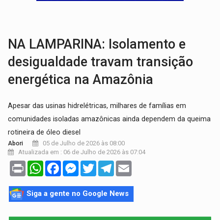
GRAVE:
Homem é esfaqueado no peito durante briga ent
VÍDEO:
Denarc e Receita Federal apreendem 12 kg de skunk e arma que iam
NA LAMPARINA: Isolamento e
desigualdade travam transição
energética na Amazônia
Apesar das usinas hidrelétricas, milhares de famílias em
comunidades isoladas amazônicas ainda dependem da queima
rotineira de óleo diesel
05 de Julho de 2026 às 08:00
Abori
Atualizada em : 06 de Julho de 2026 às 07:04
Print
WhatsApp
Facebook
Messenger
Twitter
Telegram
Email
Siga a gente no Google News