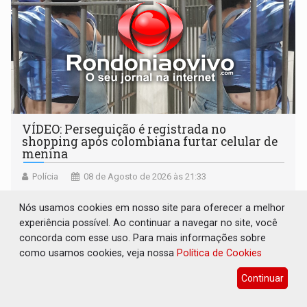
VÍDEO: Perseguição é registrada no
shopping após colombiana furtar celular de
menina
Polícia
08 de Agosto de 2026 às 21:33
Mulher tentou escapar correndo para a área externa
Nós usamos cookies em nosso site para oferecer a melhor
localizada nos fundos do shopping
experiência possível. Ao continuar a navegar no site, você
concorda com esse uso. Para mais informações sobre
como usamos cookies, veja nossa
Política de Cookies
Continuar