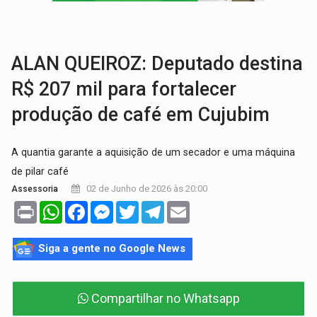
AMOR PERDIDO DÓI:
Luto amoroso não tem prazo, mas exige aten
TECNOLOGIA:
Empresas de Xangai aprimoram robôs de IA incorporada em 
ALAN QUEIROZ: Deputado destina
R$ 207 mil para fortalecer
produção de café em Cujubim
A quantia garante a aquisição de um secador e uma máquina
de pilar café
02 de Junho de 2026 às 20:00
Assessoria
Print
WhatsApp
Facebook
Messenger
Twitter
Telegram
Email
Siga a gente no Google News
Compartilhar no Whatsapp