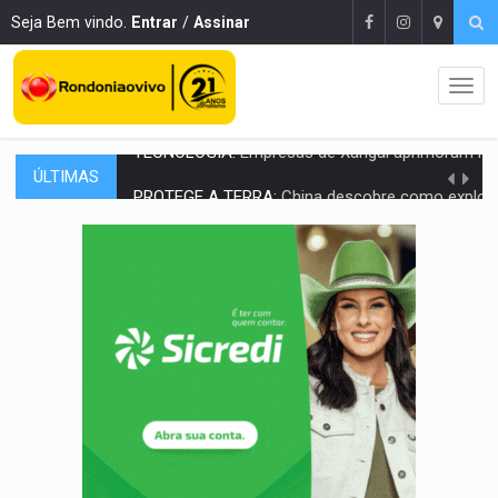
Seja Bem vindo.
Entrar
/
Assinar
ÚLTIMAS
PROTEGE A TERRA:
China descobre como explodir asteroide com bomba n
VÍDEO:
Motociclista morre após bater na traseira de camin
PARECE UM NUGGET:
Essa receita com frango virou o meu ja
EMPREENDEDORISMO:
7 negócios que podem começar com pouco dinheiro e vi
GIGANTE DA AMÉRICA:
Brasil reúne dimensão continental e posição estratégic
INDEPENDÊNCIA:
10 dicas importantes para quem quer mo
VARCENA:
Cientistas descobrem nova espécie de rã em florestas alagada
BARGANHA:
Vai comprar celular usado? Veja como consultar o a