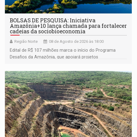
BOLSAS DE PESQUISA: Iniciativa
Amazônia+10 lança chamada para fortalecer
cadeias da sociobioeconomia
Região Norte
08 de Agosto de 2026 às 18:00
Edital de R$ 107 milhões marca o início do Programa
Desafios da Amazônia, que apoiará projetos
desenvolvidos por redes de pesquisa e inovação. A
submissão de pré-propostas poderá ser feita até 1º de
setembro