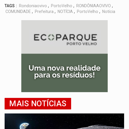
TAGS :
Rondoniaovivo
,
PortoVelho
,
RONDÔNIAAOVIVO
,
COMUNIDADE
,
Prefeitura
,
NOTÍCIA
,
PortoVelho
,
Notícia
MAIS NOTÍCIAS