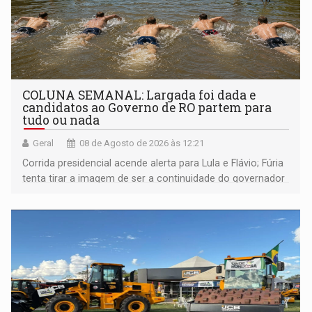
COLUNA SEMANAL: Largada foi dada e
candidatos ao Governo de RO partem para
tudo ou nada
Geral
08 de Agosto de 2026 às 12:21
Corrida presidencial acende alerta para Lula e Flávio; Fúria
tenta tirar a imagem de ser a continuidade do governador
Marcos Rocha; ex-prefeito Hildon Chaves parece ainda
não ter entrado no modo eleição; ABAV faz evento em
Porto Velho