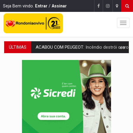
Seja Bem vindo.
Entrar
/
Assinar
ÚLTIMAS
VÍDEO:
Ladrão é filmado furtando moto na frente do bar 
BOLSAS DE PESQUISA:
Iniciativa Amazônia+10 lança chamada para fortalecer cadeia
MATERIAL:
Brasil tem grandes reservas de urânio, mas produz pouco e impo
VÍDEO:
Serpente capturada na fábrica da Coca-Cola é devolvid
HOMENAGEM:
Cientistas cassados pelo AI-5 se tornam pesquisadores emér
VÍDEO:
Líder religioso é preso por abusar de fiéis sob pretexto de 'pro
LEVANTAMENTO:
Brasil tem uma história marcada por guerras, revoltas e con
LAMENTÁVEL:
Mulher é encontrada morta dentro de residência e