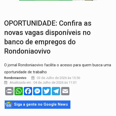
OVNIS NA LUA:
Cientistas alertam para possível base secreta no satélite n
ACABOU COM PEUGEOT:
Incêndio destrói carro que era rebocado para oficina no
OPORTUNIDADE: Confira as
novas vagas disponíveis no
banco de empregos do
Rondoniaovivo
O jornal Rondoniaovivo facilita o acesso para quem busca uma
oportunidade de trabalho
03 de Julho de 2026 às 15:56
Rondoniaovivo
Atualizada em : 04 de Julho de 2026 às 11:01
Print
WhatsApp
Facebook
Messenger
Twitter
Telegram
Email
Siga a gente no Google News