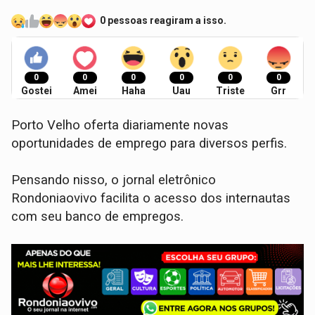
0 pessoas reagiram a isso.
0
0
0
0
0
0
Gostei
Amei
Haha
Uau
Triste
Grr
Porto Velho oferta diariamente novas
oportunidades de emprego para diversos perfis.
Pensando nisso, o jornal eletrônico
Rondoniaovivo facilita o acesso dos internautas
com seu banco de empregos.