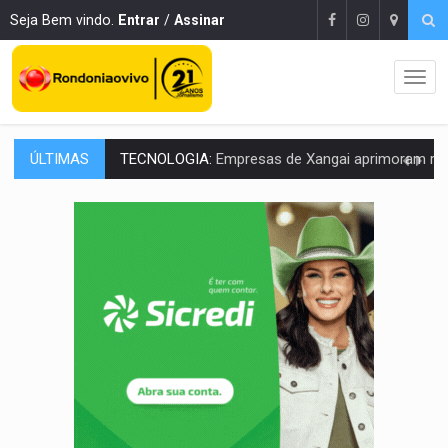
Seja Bem vindo.
Entrar
/
Assinar
ÚLTIMAS
PROTEGE A TERRA:
China descobre como explodir asteroide com bomba n
VÍDEO:
Motociclista morre após bater na traseira de camin
PARECE UM NUGGET:
Essa receita com frango virou o meu ja
EMPREENDEDORISMO:
7 negócios que podem começar com pouco dinheiro e vi
GIGANTE DA AMÉRICA:
Brasil reúne dimensão continental e posição estratégic
INDEPENDÊNCIA:
10 dicas importantes para quem quer mo
VARCENA:
Cientistas descobrem nova espécie de rã em florestas alagada
BARGANHA:
Vai comprar celular usado? Veja como consultar o a