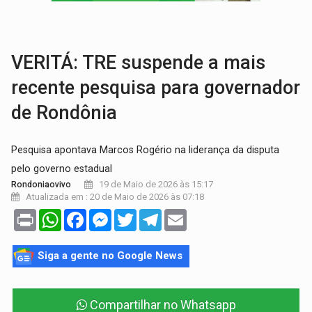
AMOR PERDIDO DÓI:
Luto amoroso não tem prazo, mas exige aten
TECNOLOGIA:
Empresas de Xangai aprimoram robôs de IA incorporada em 
VERITÁ: TRE suspende a mais
recente pesquisa para governador
de Rondônia
Pesquisa apontava Marcos Rogério na liderança da disputa
pelo governo estadual
19 de Maio de 2026 às 15:17
Rondoniaovivo
Atualizada em : 20 de Maio de 2026 às 07:18
Print
WhatsApp
Facebook
Messenger
Twitter
Telegram
Email
Siga a gente no Google News
Compartilhar no Whatsapp