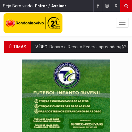
Seja Bem vindo.
Entrar
/
Assinar
ÚLTIMAS
OPERAÇÃO DA PC:
Membros do CV são presos com armas e drogas após c
ENTRADA GRATUITA:
Espetáculo As Marias Somos Nós será apresen
VÍDEO:
Três são presos após furto de motocicleta em frente
CELEBRAÇÃO:
Cerejeiras completa 43 anos de emancipação com progra
SAÚDE:
Anvisa desmente boato sobre presença de plástico ou petr
VÍDEO:
Pitbulls fogem de residência e atacam casal de idosos 
AÇÃO CONJUNTA:
Forças policiais apreendem cerca de 1kg de our
PF ESTÁ APURANDO:
Flávio Bolsonaro escolhe Alfredo Gaspar como vice, alvo de d