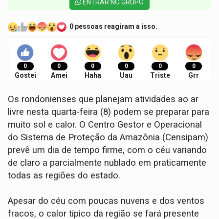
ENTRAR NO GRUPO
0 pessoas reagiram a isso.
0
0
0
0
0
0
Gostei
Amei
Haha
Uau
Triste
Grr
Os rondonienses que planejam atividades ao ar
livre nesta quarta-feira (8) podem se preparar para
muito sol e calor. O Centro Gestor e Operacional
do Sistema de Proteção da Amazônia (Censipam)
prevê um dia de tempo firme, com o céu variando
de claro a parcialmente nublado em praticamente
todas as regiões do estado.
Apesar do céu com poucas nuvens e dos ventos
fracos, o calor típico da região se fará presente