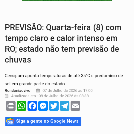
GRAVE:
Homem é esfaqueado no peito durante briga ent
VÍDEO:
Denarc e Receita Federal apreendem 12 kg de skunk e arma que iam
PREVISÃO: Quarta-feira (8) com
tempo claro e calor intenso em
RO; estado não tem previsão de
chuvas
Censipam aponta temperaturas de até 35°C e predomínio de
sol em grande parte do estado
07 de Julho de 2026 às 17:00
Rondoniaovivo
Atualizada em : 08 de Julho de 2026 às 08:38
Print
WhatsApp
Facebook
Messenger
Twitter
Telegram
Email
Siga a gente no Google News