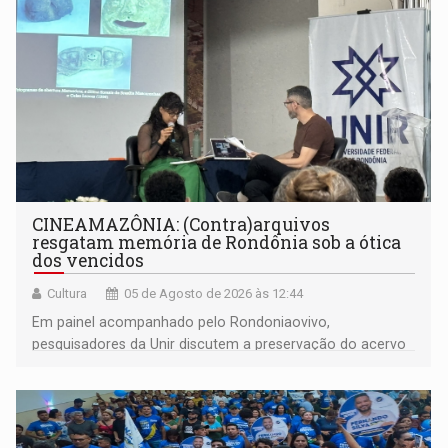
CINEAMAZÔNIA: (Contra)arquivos
resgatam memória de Rondônia sob a ótica
dos vencidos
Cultura
05 de Agosto de 2026 às 12:44
Em painel acompanhado pelo Rondoniaovivo,
pesquisadores da Unir discutem a preservação do acervo
do século 20 e o legado de Sílvio Tendler, que defendia a
memória como bússola para o futuro