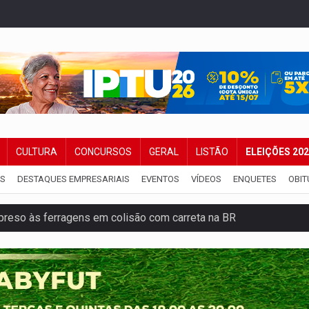
CULTURA
CONCURSOS
GERAL
LISTÃO
ELEIÇÕES 20
IS
DESTAQUES EMPRESARIAIS
EVENTOS
VÍDEOS
ENQUETES
OBIT
reso às ferragens em colisão com carreta na BR
veitar o fim de semana em Porto Velho
membro do CV com arma e drogas em boca de fumo
a com a APAE para ampliar ações voltadas a PCD's