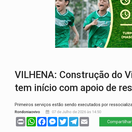
DEFESA:
Exército testa inovações no com
TEMAS SOCIOAMBIENTAIS:
Em Itapuã d
PREVISÃO:
Interior de Rondônia terá sáb
INFRAESTRUTURA:
Após quase 30 anos d
A ILHA:
Coreografia de Rondônia estreia 
TRÁGICO:
Pai do 'Xandy Motocross' mor
VILHENA: Construção do Vi
tem início com apoio de re
Primeiros serviços estão sendo executados por ressocializa
Rondoniaovivo
07 de Julho de 2026 às 14:50
Print
WhatsApp
Facebook
Messenger
Twitter
Telegram
Email
Compartilhar