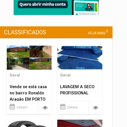
CLASSIFICADOS
VEJA MAIS
Geral
Geral
Vende se está casa
LAVAGEM A SECO
no bairro Ronaldo
PROFISSIONAL
Aragão EM PORTO
VELHO RO.
Ontem
Ontem