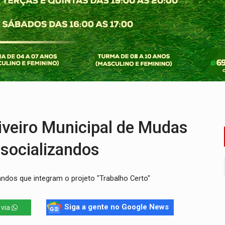
bate a drones durante exercício antiaéreo
o Oeste, CINEMAZÔNIA leva cinema amazônico a estudantes na
ado (8) de calor intenso e tempo firme
e espera, asfalto chega ao bairro Nova Esperança
na programação do Festival de Dança de Joinville
re em acidente na BR-364
veiro Municipal de Mudas
ssocializandos
ndos que integram o projeto "Trabalho Certo"
Siga a gente no Google News
 via