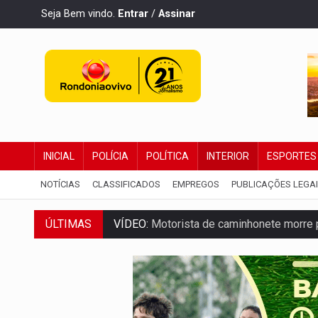
Seja Bem vindo.
Entrar
/
Assinar
INICIAL
POLÍCIA
POLÍTICA
INTERIOR
ESPORTES
NOTÍCIAS
CLASSIFICADOS
EMPREGOS
PUBLICAÇÕES LEGA
VÍDEO:
Motorista de caminhonete morre p
ÚLTIMAS
LAZER:
Seis lugares gratuitos para apro
VÍDEO:
FTICCO e Força Tática prendem 
INCLUSÃO:
Prefeitura fortalece parceri