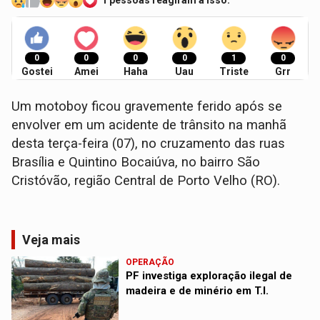
1 pessoas reagiram a isso.
0
0
0
0
1
0
Gostei
Amei
Haha
Uau
Triste
Grr
​Um motoboy ficou gravemente ferido após se
envolver em um acidente de trânsito na manhã
desta terça-feira (07), no cruzamento das ruas
Brasília e Quintino Bocaiúva, no bairro São
Cristóvão, região Central de Porto Velho (RO).
Veja mais
OPERAÇÃO
PF investiga exploração ilegal de
madeira e de minério em T.I.