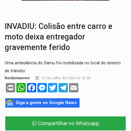
TRÁGICO:
Pai do 'Xandy Motocross' morre em acidente
VÍDEO:
Motorista de caminhonete morre preso às ferragens em colisão com
INVADIU: ​Colisão entre carro e
moto deixa entregador
gravemente ferido
Uma ambulância do Samu foi mobilizada no local do sinistro
de trânsito
07 de Julho de 2026 às 12:50
Rondoniaovivo
Print
WhatsApp
Facebook
Messenger
Twitter
Telegram
Email
Siga a gente no Google News
Compartilhar no Whatsapp