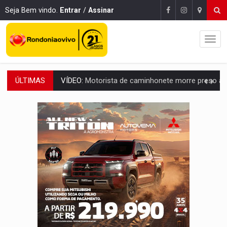
Seja Bem vindo.
Entrar
/
Assinar
ÚLTIMAS
LAZER:
Seis lugares gratuitos para aproveitar o fim de semana e
VÍDEO:
FTICCO e Força Tática prendem membro do CV com arma e drogas em
INCLUSÃO:
Prefeitura fortalece parceria com a APAE para ampliar ações v
DEFESA:
Exército testa inovações no combate a drones durante exerc
TEMAS SOCIOAMBIENTAIS:
Em Itapuã do Oeste, CINEMAZÔNIA leva cinema amazônico 
PREVISÃO:
Interior de Rondônia terá sábado (8) de calor intenso
INFRAESTRUTURA:
Após quase 30 anos de espera, asfalto chega ao bairr
A ILHA:
Coreografia de Rondônia estreia na programação do Festival de Dan