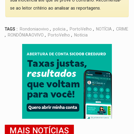
se ao leitor critério ao analisar as reportagens.
TAGS :
Rondoniaovivo
,
policia
,
PortoVelho
,
NOTÍCIA
,
CRIME
,
RONDÔNIAAOVIVO
,
PortoVelho
,
Notícia
MAIS NOTÍCIAS