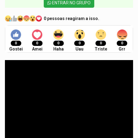
ENTRAR NO GRUPO
0 pessoas reagiram a isso.
0
0
0
0
0
0
Gostei
Amei
Haha
Uau
Triste
Grr