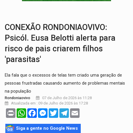
URGENTE:
Acidente envolve cinco veículos em obra de recapeamen
EDUCAÇÃO:
Corumbiara lidera Ideb 2025 entre redes municipai
CONEXÃO RONDONIAOVIVO:
Psicól. Eusa Belotti alerta para
risco de pais criarem filhos
'parasitas'
Ela fala que o excessos de telas tem criado uma geração de
pessoas frustradas causando aumento de problemas mentais
na população
07 de Julho de 2026 às 11:28
Rondoniaovivo
Atualizada em : 09 de Julho de 2026 às 17:28
Print
WhatsApp
Facebook
Messenger
Twitter
Telegram
Email
Siga a gente no Google News