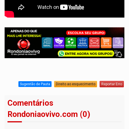
Sugestão de Pauta
Direito ao esquecimento
Reportar Erro
Comentários
Rondoniaovivo.com (0)