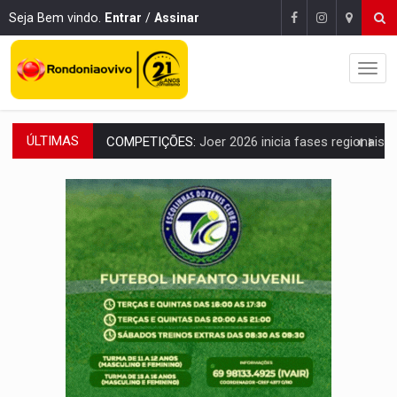
Seja Bem vindo.
Entrar
/
Assinar
ÚLTIMAS
COMPETIÇÕES:
Joer 2026 inicia fases regionais e reúne mais de 7,3 mil
PERIGO:
Moradores denunciam escuridão e insegurança na Estrada d
COLIGAÇÃO:
Reabertura de ação no TSE pode resultar em cassação de prefeita 
INCLUSÃO:
APAE Porto Velho abre inscrições para 
CLUBE DOS R$ 00,00:
21 candidatos declaram patrimônio zero em Rondônia na
INTERIOR:
Ouro Preto do Oeste realiza Cavalgada da Expo Show Norte
DESENVOLVIMENTO:
Ideb avança nos anos iniciais do ensino fundamen
VULGO 'UNIÃO':
Chefe de facção criminosa é preso durante oper