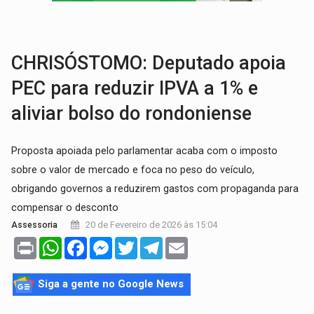
AMOR PERDIDO DÓI:
Luto amoroso não tem prazo, mas exige aten
TECNOLOGIA:
Empresas de Xangai aprimoram robôs de IA incorporada em 
CHRISÓSTOMO: Deputado apoia
PEC para reduzir IPVA a 1% e
aliviar bolso do rondoniense
Proposta apoiada pelo parlamentar acaba com o imposto
sobre o valor de mercado e foca no peso do veículo,
obrigando governos a reduzirem gastos com propaganda para
compensar o desconto
20 de Fevereiro de 2026 às 15:04
Assessoria
Print
WhatsApp
Facebook
Messenger
Twitter
Telegram
Email
Siga a gente no Google News