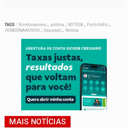
TAGS :
Rondoniaovivo
,
politica
,
NOTÍCIA
,
PortoVelho
,
RONDÔNIAAOVIVO
,
Deputado
,
Notícia
MAIS NOTÍCIAS