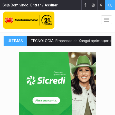
Seja Bem vindo.
Entrar
/
Assinar
ÚLTIMAS
PROTEGE A TERRA:
China descobre como explodir asteroide com bomba n
VÍDEO:
Motociclista morre após bater na traseira de camin
PARECE UM NUGGET:
Essa receita com frango virou o meu ja
EMPREENDEDORISMO:
7 negócios que podem começar com pouco dinheiro e vi
GIGANTE DA AMÉRICA:
Brasil reúne dimensão continental e posição estratégic
INDEPENDÊNCIA:
10 dicas importantes para quem quer mo
VARCENA:
Cientistas descobrem nova espécie de rã em florestas alagada
BARGANHA:
Vai comprar celular usado? Veja como consultar o a