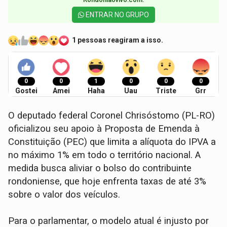
ENTRAR NO GRUPO
1 pessoas reagiram a isso.
0
0
1
0
0
0
Gostei
Amei
Haha
Uau
Triste
Grr
O deputado federal Coronel Chrisóstomo (PL-RO)
oficializou seu apoio à Proposta de Emenda à
Constituição (PEC) que limita a alíquota do IPVA a
no máximo 1% em todo o território nacional. A
medida busca aliviar o bolso do contribuinte
rondoniense, que hoje enfrenta taxas de até 3%
sobre o valor dos veículos.
Para o parlamentar, o modelo atual é injusto por