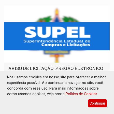
AVISO DE LICITAÇÃO: PREGÃO ELETRÔNICO
N.º 90136/2026/SUPEL/RO
Nós usamos cookies em nosso site para oferecer a melhor
Publicações Legais
07 de Agosto de 2026 às 09:30
experiência possível. Ao continuar a navegar no site, você
concorda com esse uso. Para mais informações sobre
como usamos cookies, veja nossa
Política de Cookies
Continuar