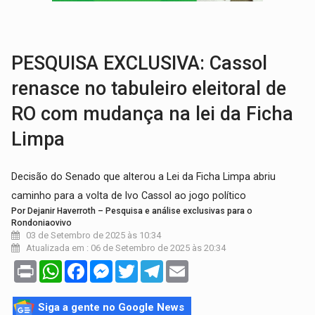
ELEIÇÕES 2026:
Ulisses Guimarães e as nuvens no céu de Rondônia – Por 
DECISÃO REVISADA:
Nunes Marques reduz pena de Acir Gurgacz e declara pun
PESQUISA EXCLUSIVA: Cassol
renasce no tabuleiro eleitoral de
RO com mudança na lei da Ficha
Limpa
Decisão do Senado que alterou a Lei da Ficha Limpa abriu
caminho para a volta de Ivo Cassol ao jogo político
Por Dejanir Haverroth – Pesquisa e análise exclusivas para o
Rondoniaovivo
03 de Setembro de 2025 às 10:34
Atualizada em : 06 de Setembro de 2025 às 20:34
Print
WhatsApp
Facebook
Messenger
Twitter
Telegram
Email
Siga a gente no Google News