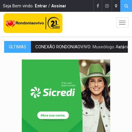
Seja Bem vindo.
Entrar
/
Assinar
ÚLTIMAS
CONEXÃO RONDONIAOVIVO:
Museólogo Antônio Ocampo lança livro sob
ELEIÇÕES 2026:
Patrimônio de candidata a deputada federal do PL salta R$ 1 m
VÍDEO:
Quadrilha é flagrada com cerca de 200 porções
BAIRRO TEIXEIRÃO:
MPF cobra regularização fundiária da comunid
SUCESSO NA ABERTURA:
2ª Feira Rondônia Empreendedora segue no Espaço Alternativ
REESTRUTURAÇÃO:
Secretário da Seinfra de Porto Velho pede exon
SAÚDE INDÍGENA:
Pirahã terão consultas e exames especializados durante 
ECONOMIA:
Dia dos pais deve movimentar R$ 8,5 bilhões e RO projet