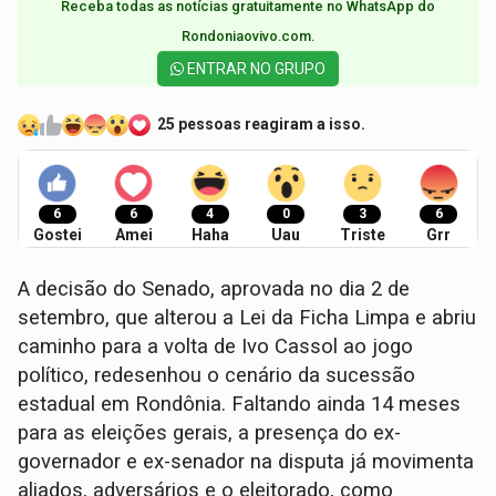
Receba todas as notícias gratuitamente no WhatsApp do
Rondoniaovivo.com.​
ENTRAR NO GRUPO
25 pessoas reagiram a isso.
6
6
4
0
3
6
Gostei
Amei
Haha
Uau
Triste
Grr
A decisão do Senado, aprovada no dia 2 de
setembro, que alterou a Lei da Ficha Limpa e abriu
caminho para a volta de Ivo Cassol ao jogo
político, redesenhou o cenário da sucessão
estadual em Rondônia. Faltando ainda 14 meses
para as eleições gerais, a presença do ex-
governador e ex-senador na disputa já movimenta
aliados, adversários e o eleitorado, como