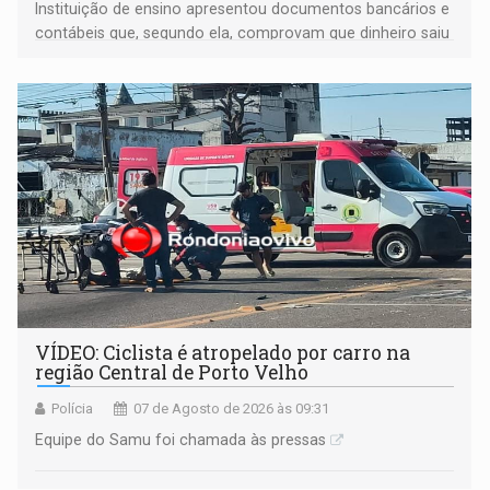
Instituição de ensino apresentou documentos bancários e
contábeis que, segundo ela, comprovam que dinheiro saiu
de sua própria conta, foi sacado pelo diretor financeiro e
apreendido quando já estava dentro da sede da entidade
— em pleno ano eleitoral em Rondônia
VÍDEO: Ciclista é atropelado por carro na
região Central de Porto Velho
Polícia
07 de Agosto de 2026 às 09:31
Equipe do Samu foi chamada às pressas