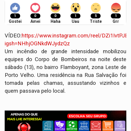
1
0
0
1
5
1
Gostei
Amei
Haha
Uau
Triste
Grr
VÍDEO:
https://www.instagram.com/reel/DZi1IvtPJE
igsh=NHhjOGNkdWJydzQz
​Um incêndio de grande intensidade mobilizou
equipes do Corpo de Bombeiros na noite deste
sábado (13), no bairro Flamboyant, zona Leste de
Porto Velho. Uma residência na Rua Salvação foi
tomada pelas chamas, assustando vizinhos e
quem passava pelo local.