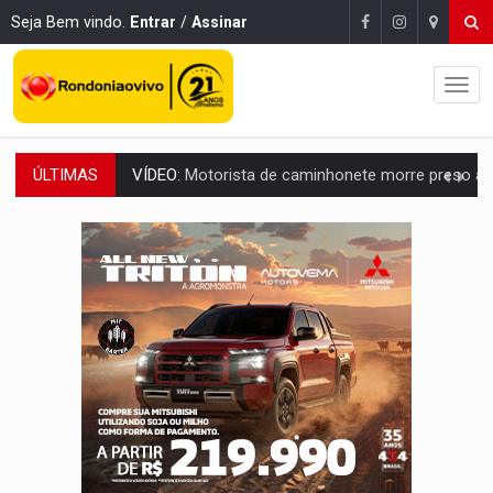
Seja Bem vindo.
Entrar
/
Assinar
ÚLTIMAS
LAZER:
Seis lugares gratuitos para aproveitar o fim de semana e
VÍDEO:
FTICCO e Força Tática prendem membro do CV com arma e drogas em
INCLUSÃO:
Prefeitura fortalece parceria com a APAE para ampliar ações v
DEFESA:
Exército testa inovações no combate a drones durante exerc
TEMAS SOCIOAMBIENTAIS:
Em Itapuã do Oeste, CINEMAZÔNIA leva cinema amazônico 
PREVISÃO:
Interior de Rondônia terá sábado (8) de calor intenso
INFRAESTRUTURA:
Após quase 30 anos de espera, asfalto chega ao bairr
A ILHA:
Coreografia de Rondônia estreia na programação do Festival de Dan