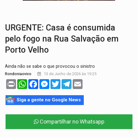
TRÁGICO:
Pai do 'Xandy Motocross' morre em acidente
VÍDEO:
Motorista de caminhonete morre preso às ferragens em colisão com
URGENTE: Casa é consumida
pelo fogo na Rua Salvação em
Porto Velho
Ainda não se sabe o que provocou o sinistro
13 de Junho de 2026 às 19:25
Rondoniaovivo
Print
WhatsApp
Facebook
Messenger
Twitter
Telegram
Email
Siga a gente no Google News
Compartilhar no Whatsapp