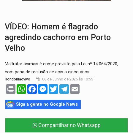
URGENTE:
Colisão entre motos deixa dois feridos próximo ao 
SOLIDARIEDADE:
Cadelinha com câncer precisa de aj
VÍDEO: Homem é flagrado
agredindo cachorro em Porto
Velho
Maltratar animais é crime previsto pela Lei nº 14.064/2020,
com pena de reclusão de dois a cinco anos
06 de Junho de 2026 às 10:55
Rondoniaovivo
Print
WhatsApp
Facebook
Messenger
Twitter
Telegram
Email
Siga a gente no Google News
Compartilhar no Whatsapp