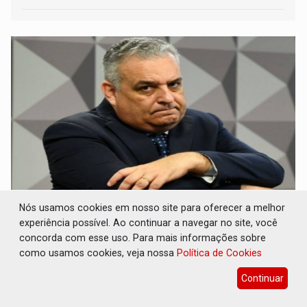
PF ESTÁ APURANDO: Flávio Bolsonaro
Nós usamos cookies em nosso site para oferecer a melhor
escolhe Alfredo Gaspar como vice, alvo de
experiência possível. Ao continuar a navegar no site, você
denúncia por estupro
concorda com esse uso. Para mais informações sobre
como usamos cookies, veja nossa
Política de Cookies
Brasil e Mundo
05 de Agosto de 2026 às 17:20
A acusação é negada pelo deputado, que sustenta que os
Continuar
fatos atribuídos a ele não ocorreram e que a investigação
deverá demonstrar sua versão