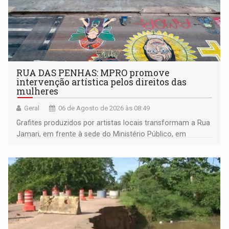
RUA DAS PENHAS: MPRO promove
intervenção artística pelos direitos das
mulheres
Geral
06 de Agosto de 2026 às 08:49
Grafites produzidos por artistas locais transformam a Rua
Jamari, em frente à sede do Ministério Público, em
espaço de conscientização sobre os 20 anos da Lei Maria
da Penha e o enfrentamento à violência