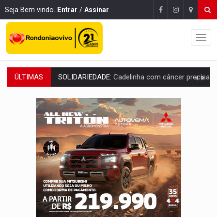
Seja Bem vindo.
Entrar
/
Assinar
ÚLTIMAS
DESAPARECIDO:
Família procura por cachorrinho desapare
URGENTE:
DHPP se mobiliza para tentar localizar corpo de rapaz
DÉFICIT DE MANDATO:
Contas do governo de Rondônia expõem meta negativa e
CREDIBILIDADE:
Superintendentes da PF defendem independência e apoio à 
ALIANÇA PODEROSA:
Chapa vitaminada pode alcançar larga e boa vantag
SÃO PAULO:
PM abre concurso público com 2.000 vagas para a
CINEAMAZÔNIA:
Filmes rondonienses provocam debate sobre temas urgentes 
Publicação Legal:
AVISO DE LICITAÇÃO: PREGÃO ELETRÔNICO Nº 90136