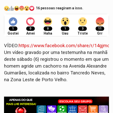
16 pessoas reagiram a isso.
1
0
0
1
3
11
Gostei
Amei
Haha
Uau
Triste
Grr
VÍDEO:
https://www.facebook.com/share/r/14gjmo
​Um vídeo gravado por uma testemunha na manhã
deste sábado (6) registrou o momento em que um
homem agride um cachorro na Avenida Alexandre
Guimarães, localizada no bairro Tancredo Neves,
na Zona Leste de Porto Velho.