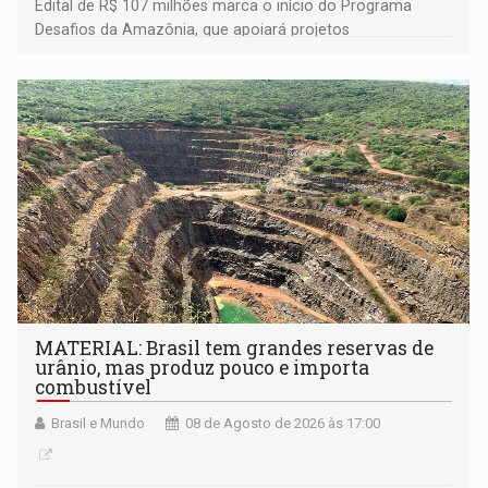
Edital de R$ 107 milhões marca o início do Programa
Desafios da Amazônia, que apoiará projetos
desenvolvidos por redes de pesquisa e inovação. A
submissão de pré-propostas poderá ser feita até 1º de
setembro
MATERIAL: Brasil tem grandes reservas de
urânio, mas produz pouco e importa
combustível
Brasil e Mundo
08 de Agosto de 2026 às 17:00