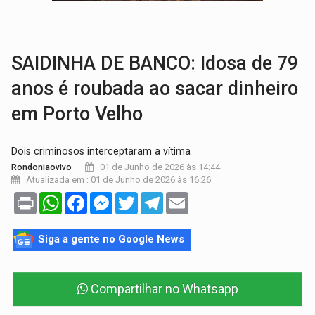
VÍDEO:
Armado com machado, homem ameaça matar sobrinha grávida e com
TRIBUNAL DO CRIME:
Homem é espancado por facção criminosa 
SAIDINHA DE BANCO: Idosa de 79
anos é roubada ao sacar dinheiro
em Porto Velho
Dois criminosos interceptaram a vítima
01 de Junho de 2026 às 14:44
Rondoniaovivo
Atualizada em : 01 de Junho de 2026 às 16:26
Print
WhatsApp
Facebook
Messenger
Twitter
Telegram
Email
Siga a gente no Google News
Compartilhar no Whatsapp