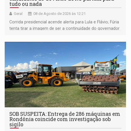
tudo ou nada
Geral
08 de Agosto de 2026 às 12:21
Corrida presidencial acende alerta para Lula e Flávio; Fúria
tenta tirar a imagem de ser a continuidade do governador
Marcos Rocha; ex-prefeito Hildon Chaves parece ainda
não ter entrado no modo eleição; ABAV faz evento em
Porto Velho
SOB SUSPEITA: Entrega de 286 máquinas em
Rondônia coincide com investigação sob
sigilo