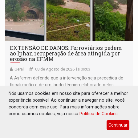
EXTENSÃO DE DANOS: Ferroviários pedem
ao Iphan recuperação de área atingida por
erosão na EFMM
Geral
08 de Agosto de 2026 às 09:03
A Asfemm defende que a intervenção seja precedida de
fiscalização e de um laudo técnico elaborado pelos
órgãos competentes
Nós usamos cookies em nosso site para oferecer a melhor
experiência possível. Ao continuar a navegar no site, você
concorda com esse uso. Para mais informações sobre
como usamos cookies, veja nossa
Política de Cookies
Continuar