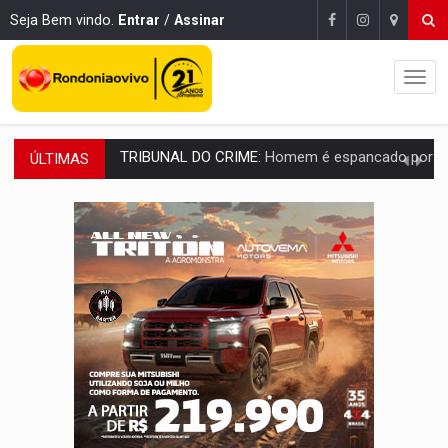
Seja Bem vindo.
Entrar
/
Assinar
ÚLTIMAS
VÍDEO:
Perseguição é registrada no shopping após colombiana furtar ce
LUDOPATIA:
Apostas online começam a afetar produtividade e rotina
REFLORESTAMENTO:
Plantar árvores não será mais suficiente para comprov
OVNIS NA LUA:
Cientistas alertam para possível base secreta no satélite n
ACABOU COM PEUGEOT:
Incêndio destrói carro que era rebocado para oficina no
VÍDEO:
Ladrão é filmado furtando moto na frente do bar 
BOLSAS DE PESQUISA:
Iniciativa Amazônia+10 lança chamada para fortalecer cadeia
MATERIAL:
Brasil tem grandes reservas de urânio, mas produz pouco e impo