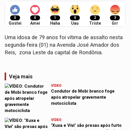
0
0
1
0
2
3
Gostei
Amei
Haha
Uau
Triste
Grr
Uma idosa de 79 anos foi vítima de assalto nesta
segunda-feira (01) na Avenida José Amador dos
Reis, zona Leste da capital de Rondônia.
Veja mais
VÍDEO
Condutor de Mobi branco foge
após atropelar gravemente
motociclista
VÍDEO
'Xuxa e Vivi' são presas após furto