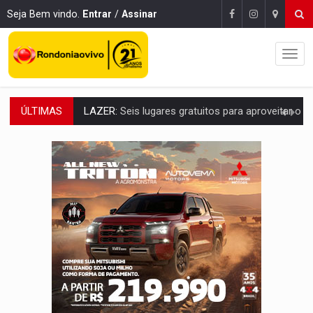
Seja Bem vindo.
Entrar
/
Assinar
ÚLTIMAS
LAZER:
Seis lugares gratuitos para aproveitar o fim de semana e
VÍDEO:
FTICCO e Força Tática prendem membro do CV com arma e drogas em
INCLUSÃO:
Prefeitura fortalece parceria com a APAE para ampliar ações v
DEFESA:
Exército testa inovações no combate a drones durante exerc
TEMAS SOCIOAMBIENTAIS:
Em Itapuã do Oeste, CINEMAZÔNIA leva cinema amazônico 
PREVISÃO:
Interior de Rondônia terá sábado (8) de calor intenso
INFRAESTRUTURA:
Após quase 30 anos de espera, asfalto chega ao bairr
A ILHA:
Coreografia de Rondônia estreia na programação do Festival de Dan