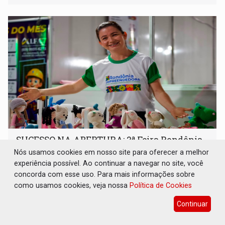
a regularização de ocupantes de boa fé
SUCESSO NA ABERTURA: 2ª Feira Rondônia
Empreendedora segue no Espaço
Nós usamos cookies em nosso site para oferecer a melhor
Alternativo com entrada gratuita até
experiência possível. Ao continuar a navegar no site, você
domingo
concorda com esse uso. Para mais informações sobre
Comunidade
07 de Agosto de 2026 às 10:40
como usamos cookies, veja nossa
Política de Cookies
Programação reúne em um só lugar o melhor da
Continuar
economia criativa do estado