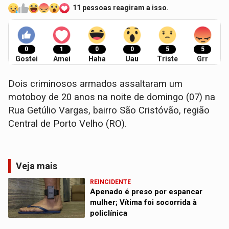
11 pessoas reagiram a isso.
0
1
0
0
5
5
Gostei
Amei
Haha
Uau
Triste
Grr
Dois criminosos armados assaltaram um
motoboy de 20 anos na noite de domingo (07) na
Rua Getúlio Vargas, bairro São Cristóvão, região
Central de Porto Velho (RO).
Veja mais
REINCIDENTE
Apenado é preso por espancar
mulher; Vítima foi socorrida à
policlínica