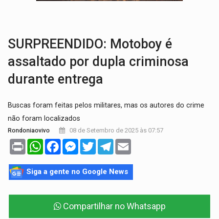
TRÁGICO:
Pai do 'Xandy Motocross' morre em acidente
VÍDEO:
Motorista de caminhonete morre preso às ferragens em colisão com
SURPREENDIDO: Motoboy é
assaltado por dupla criminosa
durante entrega
Buscas foram feitas pelos militares, mas os autores do crime
não foram localizados
08 de Setembro de 2025 às 07:57
Rondoniaovivo
Print
WhatsApp
Facebook
Messenger
Twitter
Telegram
Email
Siga a gente no Google News
Compartilhar no Whatsapp