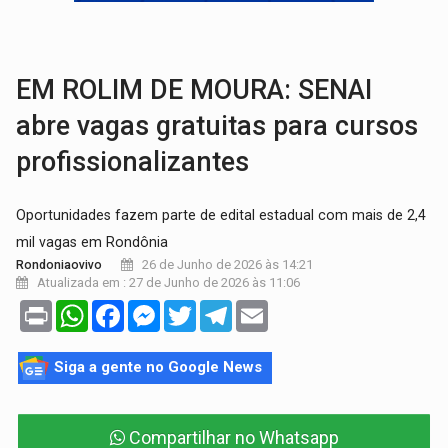
TRÁGICO:
Pai do 'Xandy Motocross' morre em acidente
VÍDEO:
Motorista de caminhonete morre preso às ferragens em colisão com
EM ROLIM DE MOURA: SENAI
abre vagas gratuitas para cursos
profissionalizantes
Oportunidades fazem parte de edital estadual com mais de 2,4
mil vagas em Rondônia
26 de Junho de 2026 às 14:21
Rondoniaovivo
Atualizada em : 27 de Junho de 2026 às 11:06
Print
WhatsApp
Facebook
Messenger
Twitter
Telegram
Email
Siga a gente no Google News
Compartilhar no Whatsapp