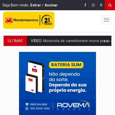
Seja Bem vindo.
Entrar
/
Assinar
ÚLTIMAS
LAZER:
Seis lugares gratuitos para aproveitar o fim de semana e
VÍDEO:
FTICCO e Força Tática prendem membro do CV com arma e drogas em
INCLUSÃO:
Prefeitura fortalece parceria com a APAE para ampliar ações v
DEFESA:
Exército testa inovações no combate a drones durante exerc
TEMAS SOCIOAMBIENTAIS:
Em Itapuã do Oeste, CINEMAZÔNIA leva cinema amazônico 
PREVISÃO:
Interior de Rondônia terá sábado (8) de calor intenso
INFRAESTRUTURA:
Após quase 30 anos de espera, asfalto chega ao bairr
A ILHA:
Coreografia de Rondônia estreia na programação do Festival de Dan