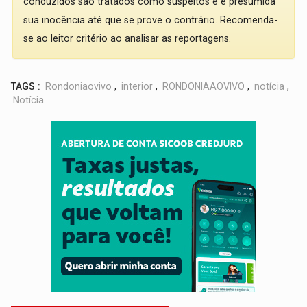
conduzidos são tratados como suspeitos e é presumida
sua inocência até que se prove o contrário. Recomenda-
se ao leitor critério ao analisar as reportagens.
TAGS :
Rondoniaovivo
,
interior
,
RONDONIAAOVIVO
,
notícia
,
Notícia