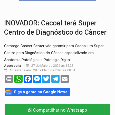
VÍDEO:
Perseguição é registrada no shopping após colombiana furtar ce
LUDOPATIA:
Apostas online começam a afetar produtividade e rotina
INOVADOR: ​Cacoal terá Super
Centro de Diagnóstico do Câncer
Camargo Cancer Center vão garantir para Cacoal um Super
Centro para Diagnóstico do Câncer, especializado em
Anatomia Patológica e Patologia Digital
27 de Maio de 2026 às 15:23
Assessoria
Atualizada em : 28 de Maio de 2026 às 08:51
Print
WhatsApp
Facebook
Messenger
Twitter
Telegram
Email
Siga a gente no Google News
Compartilhar no Whatsapp