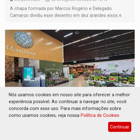
A chapa formada por Marcos Rogério e Delegado
Camargo dividiu esse desenho em dez grandes eixos e
228 projetos ou ações
Nós usamos cookies em nosso site para oferecer a melhor
experiência possível. Ao continuar a navegar no site, você
EXPANSÃO: Grupo Nova Era amplia
concorda com esse uso. Para mais informações sobre
presença em PVH e transforma Aramix em
como usamos cookies, veja nossa
Política de Cookies
Super Nova Era
Continuar
Geral
08 de Agosto de 2026 às 09:40
Unidade Arasuper da Av. Rio Madeira se torna primeira