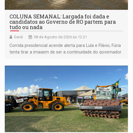
COLUNA SEMANAL: Largada foi dada e
candidatos ao Governo de RO partem para
tudo ou nada
Geral
08 de Agosto de 2026 às 12:21
Corrida presidencial acende alerta para Lula e Flávio; Fúria
tenta tirar a imagem de ser a continuidade do governador
Marcos Rocha; ex-prefeito Hildon Chaves parece ainda
não ter entrado no modo eleição; ABAV faz evento em
Porto Velho