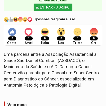
Rondoniaovivo.com.​
ENTRAR NO GRUPO
0 pessoas reagiram a isso.
0
0
0
0
0
0
Gostei
Amei
Haha
Uau
Triste
Grr
Uma parceria entre a Associação Assistencial à
Saúde São Daniel Comboni (ASSDACO), o
Ministério da Saúde e o A.C. Camargo Cancer
Center vão garantir para Cacoal um Super Centro
para Diagnóstico do Câncer, especializado em
Anatomia Patológica e Patologia Digital.
Veja mais