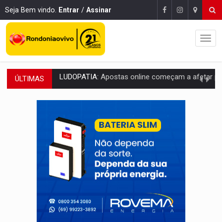
Seja Bem vindo.
Entrar
/
Assinar
ÚLTIMAS
REFLORESTAMENTO:
Plantar árvores não será mais suficiente para comprov
OVNIS NA LUA:
Cientistas alertam para possível base secreta no satélite n
ACABOU COM PEUGEOT:
Incêndio destrói carro que era rebocado para oficina no
VÍDEO:
Ladrão é filmado furtando moto na frente do bar 
BOLSAS DE PESQUISA:
Iniciativa Amazônia+10 lança chamada para fortalecer cadeia
MATERIAL:
Brasil tem grandes reservas de urânio, mas produz pouco e impo
VÍDEO:
Serpente capturada na fábrica da Coca-Cola é devolvid
HOMENAGEM:
Cientistas cassados pelo AI-5 se tornam pesquisadores emér