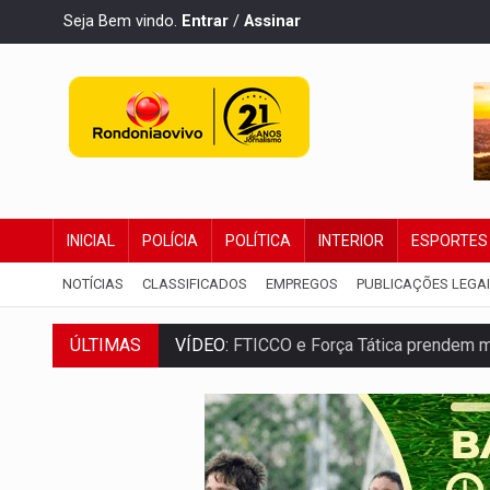
Seja Bem vindo.
Entrar
/
Assinar
INICIAL
POLÍCIA
POLÍTICA
INTERIOR
ESPORTES
NOTÍCIAS
CLASSIFICADOS
EMPREGOS
PUBLICAÇÕES LEGA
ÚLTIMAS
VÍDEO:
FTICCO e Força Tática prendem 
INCLUSÃO:
Prefeitura fortalece parceri
DEFESA:
Exército testa inovações no com
TEMAS SOCIOAMBIENTAIS:
Em Itapuã d