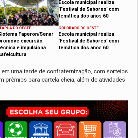
ITAPUÃ DO OESTE
COLORADO DO OESTE
Sistema Faperon/Senar
Escola municipal realiza
promove excursão
'Festival de Sabores' com
técnica e impulsiona
temática dos anos 60
cafeicultura
s em uma tarde de confraternização, com sorteios
m prêmios para cartela cheia, além de atividades