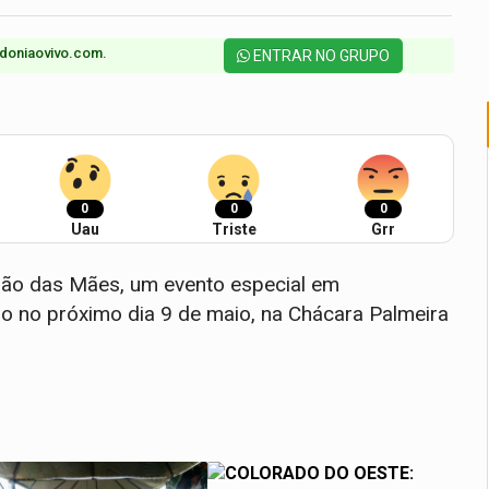
doniaovivo.com.​
ENTRAR NO GRUPO
0
0
0
Uau
Triste
Grr
ngão das Mães, um evento especial em
 no próximo dia 9 de maio, na Chácara Palmeira