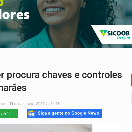
Cavalgada da Expo Show Norte neste sábado
os iniciais do ensino fundamental em Rondônia
a é preso durante operação policial
IÇÕES: SEATER/RO
 entre redes municipais de Rondônia
gionais e reúne mais de 7,3 mil participantes
procura chaves e controles
marães
 em : 11 de Junho de 2026 às 14:58
Siga a gente no Google News
 via