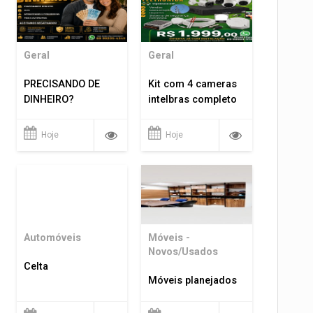
Geral
Geral
PRECISANDO DE
Kit com 4 cameras
DINHEIRO?
intelbras completo
Hoje
Hoje
Automóveis
Móveis -
Novos/Usados
Celta
Móveis planejados