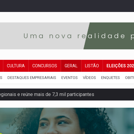
CULTURA
CONCURSOS
GERAL
LISTÃO
ELEIÇÕES 20
IS
DESTAQUES EMPRESARIAIS
EVENTOS
VÍDEOS
ENQUETES
OBIT
e insegurança na Estrada dos Periquitos
pode resultar em cassação de prefeita de Pimenta Bueno
ições para taekwondo
laram patrimônio zero em Rondônia nas eleições de 2026