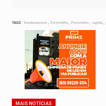
TAGS :
Rondoniaovivo
,
PortoVelho
,
PortoVelho
,
capital
,
MAIS NOTÍCIAS