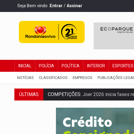
Seja Bem vindo.
Entrar
/
Assinar
INICIAL
POLÍCIA
POLÍTICA
INTERIOR
ESPORTES
NOTÍCIAS
CLASSIFICADOS
EMPREGOS
PUBLICAÇÕES LEGA
ÚLTIMAS
PERIGO:
Moradores denunciam escuridão 
COLIGAÇÃO:
Reabertura de ação no TSE 
INCLUSÃO:
APAE Porto Velho abre inscr
CLUBE DOS R$ 00,00:
21 candidatos dec