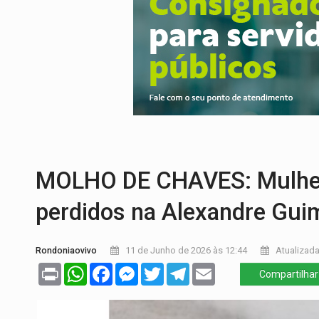
INTERIOR:
Ouro Preto do Oeste realiza 
DESENVOLVIMENTO:
Ideb avança nos an
VULGO 'UNIÃO':
Chefe de facção criminos
Publicação Legal:
CONVOCAÇÃO DAS ELE
EDUCAÇÃO:
Corumbiara lidera Ideb 2025
COMPETIÇÕES:
Joer 2026 inicia fases re
MOLHO DE CHAVES: Mulher 
perdidos na Alexandre Gui
Rondoniaovivo
11 de Junho de 2026 às 12:44
Atualizada
Print
WhatsApp
Facebook
Messenger
Twitter
Telegram
Email
Compartilhar