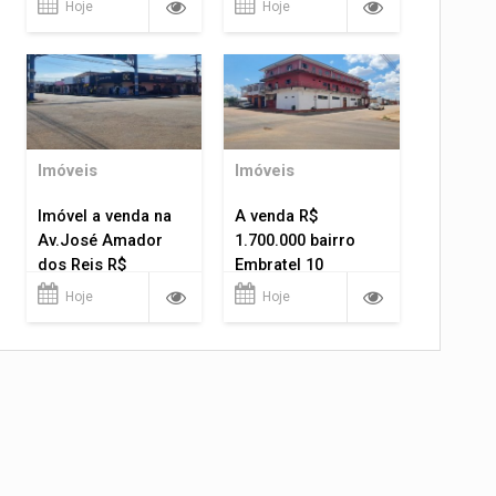
Hoje
Hoje
Imóveis
Imóveis
Imóvel a venda na
A venda R$
Av.José Amador
1.700.000 bairro
dos Reis R$
Embratel 10
1.400.000
apartamentos!
Hoje
Hoje