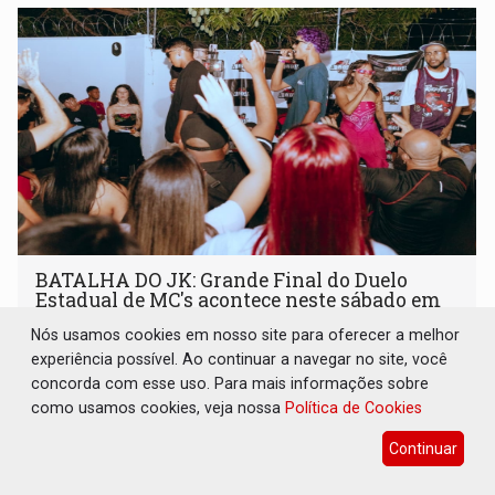
BATALHA DO JK: Grande Final do Duelo
Estadual de MC's acontece neste sábado em
Porto Velho
Nós usamos cookies em nosso site para oferecer a melhor
Cultura
05 de Agosto de 2026 às 15:51
experiência possível. Ao continuar a navegar no site, você
concorda com esse uso. Para mais informações sobre
Competição define o representante de Rondônia no Duelo
como usamos cookies, veja nossa
Política de Cookies
Nacional de MC's e será realizada pela primeira vez na
Praça CEU das Artes
Continuar