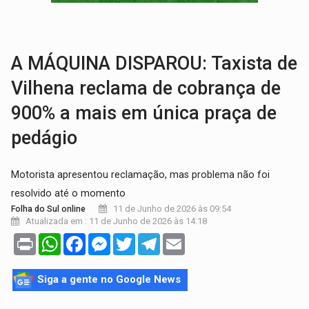
SÃO PAULO:
PM abre concurso público com 2.000 vagas para a
CINEAMAZÔNIA:
Filmes rondonienses provocam debate sobre temas urgentes 
A MÁQUINA DISPAROU: Taxista de
Vilhena reclama de cobrança de
900% a mais em única praça de
pedágio
Motorista apresentou reclamação, mas problema não foi
resolvido até o momento
11 de Junho de 2026 às 09:54
Folha do Sul online
Atualizada em : 11 de Junho de 2026 às 14:18
Print
WhatsApp
Facebook
Messenger
Twitter
Telegram
Email
Siga a gente no Google News