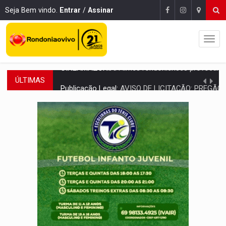
Seja Bem vindo.
Entrar
/
Assinar
ÚLTIMAS
Publicação Legal:
AVISO DE LICITAÇÃO: PREGÃO ELETRÔNICO Nº 90136
RUA DAS PENHAS:
MPRO promove intervenção artística pelos direit
PEDIDO DE PROVIDÊNCIA:
Erosão ameaça acesso a bairros às margens do r
ELEIÇÕES 2026:
Policial candidato a deputado federal do PL declara patrimôn
Publicação Legal:
AVISO DE LICITAÇÃO: PREGÃO ELETRÔNICO N.° 90595
NO CASTANHEIRA:
Denúncia de 'tribunal do crime' leva PM a prender ac
NO FLAGRA:
'Churrasco' e comparsas do CV são presos com moto furtad
URGENTE:
Homem é baleado após apontar arma para eq