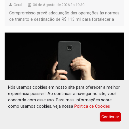
Geral
06 de Agosto de 2026 às 19:30
Compromisso prevê adequação das operações às normas
de trânsito e destinação de R$ 113 mil para fortalecer a
fiscalização da Polícia Rodoviária Federal
Nós usamos cookies em nosso site para oferecer a melhor
experiência possível. Ao continuar a navegar no site, você
concorda com esse uso. Para mais informações sobre
DEEPFAKE: Sancionada lei contra violência
como usamos cookies, veja nossa
Política de Cookies
sexual infantil na internet e via IA
Continuar
Geral
06 de Agosto de 2026 às 19:00
Medidas atualizam Estatuto da Criança e do Adolescente