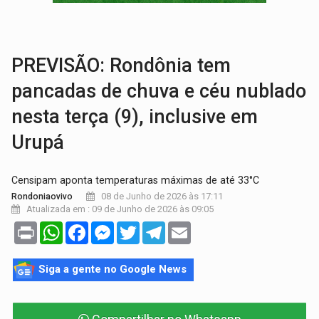
SUCESSO NA ABERTURA:
2ª Feira Rondônia Empreendedora segue no Espaço Alternativ
REESTRUTURAÇÃO:
Secretário da Seinfra de Porto Velho pede exon
PREVISÃO: Rondônia tem
pancadas de chuva e céu nublado
nesta terça (9), inclusive em
Urupá
Censipam aponta temperaturas máximas de até 33°C
08 de Junho de 2026 às 17:11
Rondoniaovivo
Atualizada em : 09 de Junho de 2026 às 09:05
Print
WhatsApp
Facebook
Messenger
Twitter
Telegram
Email
Siga a gente no Google News