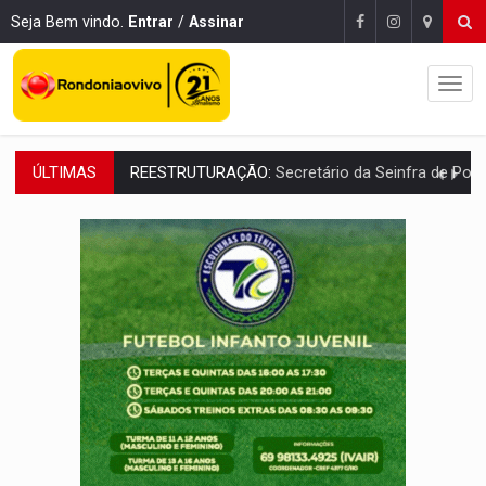
Seja Bem vindo.
Entrar
/
Assinar
ÚLTIMAS
SAÚDE INDÍGENA:
Pirahã terão consultas e exames especializados durante 
ECONOMIA:
Dia dos pais deve movimentar R$ 8,5 bilhões e RO projet
DIA DOS PAIS:
Bailarina da Praça organiza celebração gratuita nes
VÍDEO:
Perseguição a embarcação no rio Madeira termina com explosivo
MEGA SENA:
Prêmio acumula para R$ 165 milhõe
Publicação Legal:
AVISO DE LICITAÇÃO: PREGÃO ELETRÔNICO Nº 90091
PROVA CONTÁBIL:
UNNESA apresenta documentos e questiona apreens
VÍDEO:
Ciclista é atropelado por carro na região Central de