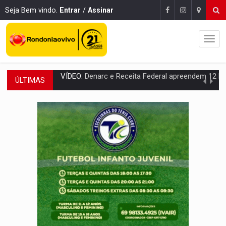
Seja Bem vindo.
Entrar
/
Assinar
ÚLTIMAS
OPERAÇÃO DA PC:
Membros do CV são presos com armas e drogas após c
ENTRADA GRATUITA:
Espetáculo As Marias Somos Nós será apresen
VÍDEO:
Três são presos após furto de motocicleta em frente
CELEBRAÇÃO:
Cerejeiras completa 43 anos de emancipação com progra
SAÚDE:
Anvisa desmente boato sobre presença de plástico ou petr
VÍDEO:
Pitbulls fogem de residência e atacam casal de idosos 
AÇÃO CONJUNTA:
Forças policiais apreendem cerca de 1kg de our
PF ESTÁ APURANDO:
Flávio Bolsonaro escolhe Alfredo Gaspar como vice, alvo de d