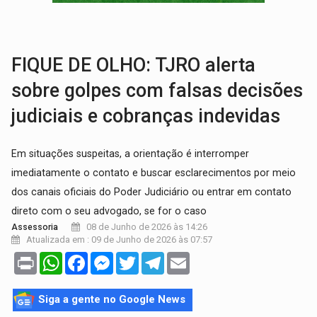
GRAVE:
Homem é esfaqueado no peito durante briga ent
VÍDEO:
Denarc e Receita Federal apreendem 12 kg de skunk e arma que iam
FIQUE DE OLHO: TJRO alerta
sobre golpes com falsas decisões
judiciais e cobranças indevidas
Em situações suspeitas, a orientação é interromper
imediatamente o contato e buscar esclarecimentos por meio
dos canais oficiais do Poder Judiciário ou entrar em contato
direto com o seu advogado, se for o caso
08 de Junho de 2026 às 14:26
Assessoria
Atualizada em : 09 de Junho de 2026 às 07:57
Print
WhatsApp
Facebook
Messenger
Twitter
Telegram
Email
Siga a gente no Google News