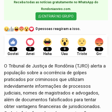
Receba todas as notícias gratuitamente no WhatsApp do
Rondoniaovivo.com.​
ENTRAR NO GRUPO
0 pessoas reagiram a isso.
0
0
0
0
0
0
Gostei
Amei
Haha
Uau
Triste
Grr
O Tribunal de Justiça de Rondônia (TJRO) alerta a
população sobre a ocorrência de golpes
praticados por criminosos que utilizam
indevidamente informações de processos
judiciais, nomes de magistrados e advogados,
além de documentos falsificados para tentar
obter vantagens financeiras de jurisdicionados.