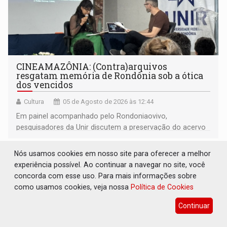
CINEAMAZÔNIA: (Contra)arquivos
resgatam memória de Rondônia sob a ótica
dos vencidos
Cultura
05 de Agosto de 2026 às 12:44
Em painel acompanhado pelo Rondoniaovivo,
pesquisadores da Unir discutem a preservação do acervo
do século 20 e o legado de Sílvio Tendler, que defendia a
memória como bússola para o futuro
Nós usamos cookies em nosso site para oferecer a melhor
experiência possível. Ao continuar a navegar no site, você
concorda com esse uso. Para mais informações sobre
como usamos cookies, veja nossa
Política de Cookies
Continuar