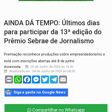
ADAILTON FÚRIA:
Assessoria denuncia suposto ataque com perfis falso
URGENTE:
Motoboy de delivery sofre fratura após mulher avançar
AINDA DÁ TEMPO: Últimos dias
para participar da 13ª edição do
Prêmio Sebrae de Jornalismo
Premiação reconhece produções sobre empreendedorismo e
está com inscrições abertas até 8 de junho
03 de Junho de 2026 às 16:40
Assessoria
Atualizada em : 04 de Junho de 2026 às 08:36
Print
WhatsApp
Facebook
Messenger
Twitter
Telegram
Email
Siga a gente no Google News
Compartilhar no Whatsapp