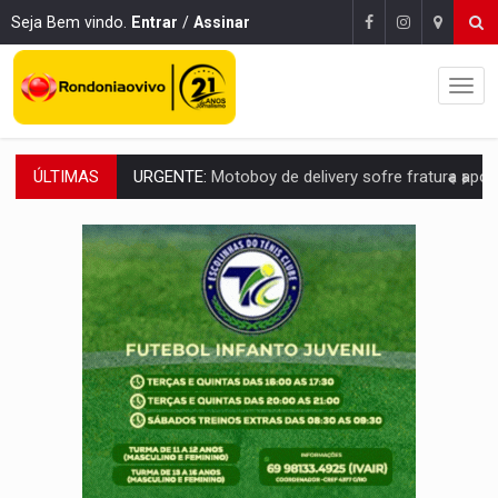
Seja Bem vindo.
Entrar
/
Assinar
ÚLTIMAS
ELEIÇÕES 2026:
Ulisses Guimarães e as nuvens no céu de Rondônia – Por 
DECISÃO REVISADA:
Nunes Marques reduz pena de Acir Gurgacz e declara pun
CONEXÃO RONDONIAOVIVO:
Museólogo Antônio Ocampo lança livro sob
ELEIÇÕES 2026:
Patrimônio de candidata a deputada federal do PL salta R$ 1 m
VÍDEO:
Quadrilha é flagrada com cerca de 200 porções
BAIRRO TEIXEIRÃO:
MPF cobra regularização fundiária da comunid
SUCESSO NA ABERTURA:
2ª Feira Rondônia Empreendedora segue no Espaço Alternativ
REESTRUTURAÇÃO:
Secretário da Seinfra de Porto Velho pede exon