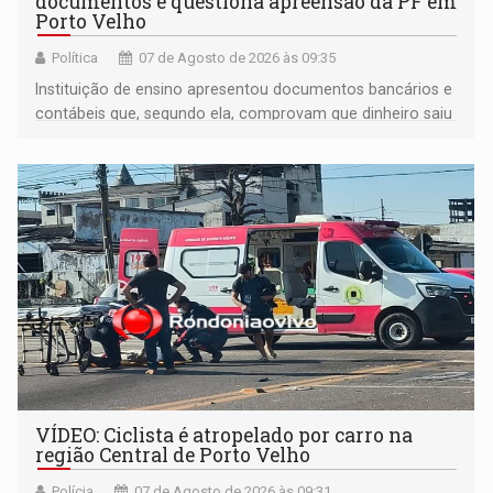
documentos e questiona apreensão da PF em
Porto Velho
Política
07 de Agosto de 2026 às 09:35
Instituição de ensino apresentou documentos bancários e
contábeis que, segundo ela, comprovam que dinheiro saiu
de sua própria conta, foi sacado pelo diretor financeiro e
apreendido quando já estava dentro da sede da entidade
— em pleno ano eleitoral em Rondônia
VÍDEO: Ciclista é atropelado por carro na
região Central de Porto Velho
Polícia
07 de Agosto de 2026 às 09:31