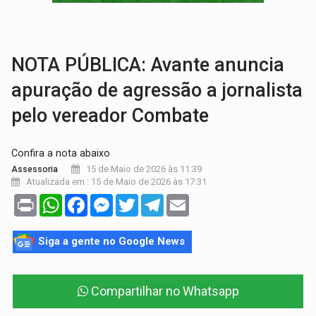
URGENTE:
DHPP se mobiliza para tentar localizar corpo de rapaz
DÉFICIT DE MANDATO:
Contas do governo de Rondônia expõem meta negativa e
NOTA PÚBLICA: Avante anuncia
apuração de agressão a jornalista
pelo vereador Combate
Confira a nota abaixo
15 de Maio de 2026 às 11:39
Assessoria
Atualizada em : 15 de Maio de 2026 às 17:31
Print
WhatsApp
Facebook
Messenger
Twitter
Telegram
Email
Siga a gente no Google News
Compartilhar no Whatsapp