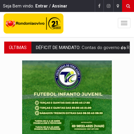
Seja Bem vindo.
Entrar
/
Assinar
ÚLTIMAS
CREDIBILIDADE:
Superintendentes da PF defendem independência e apoio à 
ALIANÇA PODEROSA:
Chapa vitaminada pode alcançar larga e boa vantag
SÃO PAULO:
PM abre concurso público com 2.000 vagas para a
CINEAMAZÔNIA:
Filmes rondonienses provocam debate sobre temas urgentes 
Publicação Legal:
AVISO DE LICITAÇÃO: PREGÃO ELETRÔNICO Nº 90136
RUA DAS PENHAS:
MPRO promove intervenção artística pelos direit
PEDIDO DE PROVIDÊNCIA:
Erosão ameaça acesso a bairros às margens do r
ELEIÇÕES 2026:
Policial candidato a deputado federal do PL declara patrimôn