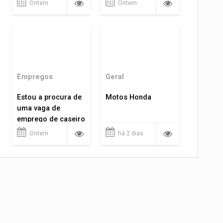
Ontem
Ontem
Empregos
Geral
Estou a procura de
Motos Honda
uma vaga de
emprego de caseiro
em porto velho
Ontem
há 2 dias
rondônia