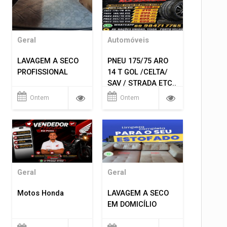
Geral
Automóveis
LAVAGEM A SECO
PNEU 175/75 ARO
PROFISSIONAL
14 T GOL /CELTA/
SAV / STRADA ETC..
R$ 219,99
Ontem
Ontem
MONTAGEM GRATIS
Geral
Geral
Motos Honda
LAVAGEM A SECO
EM DOMICÍLIO