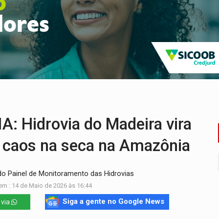
nos de emancipação com programação esportiva
sença de plástico ou petróleo em ovos
tacam casal de idosos na zona Leste
endem cerca de 1kg de ouro em Rondônia
scolhe Alfredo Gaspar como vice, alvo de denúncia por estupro
ante briga entre vizinhos
Hidrovia do Madeira vira
r caos na seca na Amazônia
do Painel de Monitoramento das Hidrovias
em : 14 de Maio de 2026 às 16:44
Siga a gente no Google News
 via