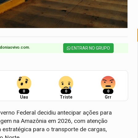
doniaovivo.com.​
ENTRAR NO GRUPO
0
0
0
Uau
Triste
Grr
verno Federal decidiu antecipar ações para
tiagem na Amazônia em 2026, com atenção
 estratégica para o transporte de cargas,
o Norte.