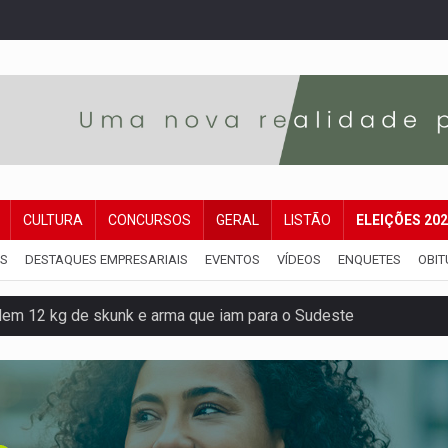
CULTURA
CONCURSOS
GERAL
LISTÃO
ELEIÇÕES 20
IS
DESTAQUES EMPRESARIAIS
EVENTOS
VÍDEOS
ENQUETES
OBIT
dem 12 kg de skunk e arma que iam para o Sudeste
resos com armas e drogas após crime de tortur@
as Somos Nós será apresentado na capital
tocicleta em frente de academia