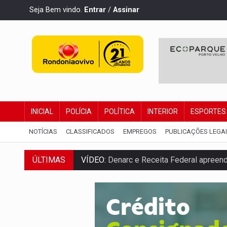
Seja Bem vindo.
Entrar
/
Assinar
INICIAL
POLÍCIA
POLÍTICA
INTERIOR
ESPORTES
NOTÍCIAS
CLASSIFICADOS
EMPREGOS
PUBLICAÇÕES LEGA
VÍDEO:
Denarc e Receita Federal apreen
ÚLTIMAS
OPERAÇÃO DA PC:
Membros do CV são p
ENTRADA GRATUITA:
Espetáculo As Mari
VÍDEO:
Três são presos após furto de mo