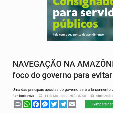
CELEBRAÇÃO:
Cerejeiras completa 43 a
SAÚDE:
Anvisa desmente boato sobre pre
VÍDEO:
Pitbulls fogem de residência e a
AÇÃO CONJUNTA:
Forças policiais apre
PF ESTÁ APURANDO:
Flávio Bolsonaro e
GRAVE:
Homem é esfaqueado no peito dur
NAVEGAÇÃO NA AMAZÔNIA: 
foco do governo para evita
Uma das principais apostas do governo será o lançamento 
Rondoniaovivo
14 de Maio de 2026 às 07:00
Atualizada 
Print
WhatsApp
Facebook
Messenger
Twitter
Telegram
Email
Compartilhar