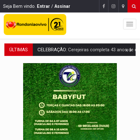
Seja Bem vindo.
Entrar
/
Assinar
ÚLTIMAS
SAÚDE:
Anvisa desmente boato sobre presença de plástico ou petr
VÍDEO:
Pitbulls fogem de residência e atacam casal de idosos 
AÇÃO CONJUNTA:
Forças policiais apreendem cerca de 1kg de our
PF ESTÁ APURANDO:
Flávio Bolsonaro escolhe Alfredo Gaspar como vice, alvo de d
GRAVE:
Homem é esfaqueado no peito durante briga ent
VÍDEO:
Denarc e Receita Federal apreendem 12 kg de skunk e arma que iam
OPERAÇÃO DA PC:
Membros do CV são presos com armas e drogas após c
ENTRADA GRATUITA:
Espetáculo As Marias Somos Nós será apresen