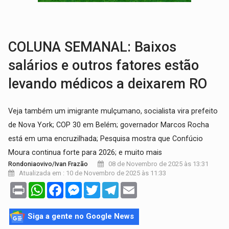
VÍDEO:
Três são presos após furto de motocicleta em frente
CELEBRAÇÃO:
Cerejeiras completa 43 anos de emancipação com progra
COLUNA SEMANAL: Baixos
salários e outros fatores estão
levando médicos a deixarem RO
Veja também um imigrante mulçumano, socialista vira prefeito
de Nova York; COP 30 em Belém; governador Marcos Rocha
está em uma encruzilhada; Pesquisa mostra que Confúcio
Moura continua forte para 2026; e muito mais
08 de Novembro de 2025 às 13:31
Rondoniaovivo/Ivan Frazão
Atualizada em : 10 de Novembro de 2025 às 11:33
Print
WhatsApp
Facebook
Messenger
Twitter
Telegram
Email
Siga a gente no Google News