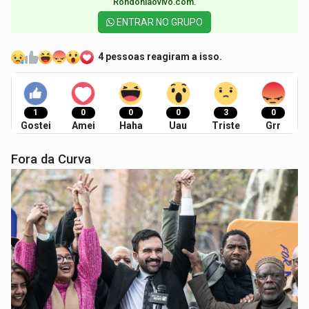
Rondoniaovivo.com.​
ENTRAR NO GRUPO
4 pessoas reagiram a isso.
1
0
0
0
3
0
Gostei
Amei
Haha
Uau
Triste
Grr
Fora da Curva