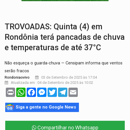
LAMENTÁVEL:
Mulher é encontrada morta dentro de residência e
'XANDY DO MOTOCROSS':
Pai morre em acidente na BR-364 duas semanas após condena
TROVOADAS: Quinta (4) em
Rondônia terá pancadas de chuva
e temperaturas de até 37°C
Não esqueça o guarda-chuva — Censipam informa que ventos
serão fracos
03 de Setembro de 2025 às 17:04
Rondoniaovivo
Atualizada em : 04 de Setembro de 2025 às 10:02
Print
WhatsApp
Facebook
Messenger
Twitter
Telegram
Email
Siga a gente no Google News
Compartilhar no Whatsapp