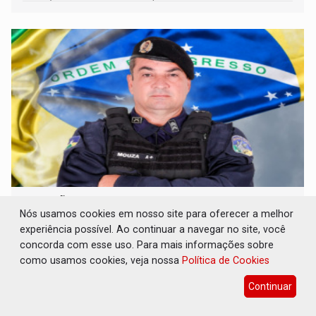
pertencimento
ELEIÇÕES 2026: Sargento Mouza esclarece
'erro de digitação' em declaração de
Nós usamos cookies em nosso site para oferecer a melhor
patrimônio de R$ 29 milhões
experiência possível. Ao continuar a navegar no site, você
concorda com esse uso. Para mais informações sobre
Eleições 2026
07 de Agosto de 2026 às 16:23
como usamos cookies, veja nossa
Política de Cookies
Ele brincou dizendo ser "uma pena" não ter o dinheiro
Continuar
para emprestar, mas garantiu que sua caminhada eleitoral
segue firme