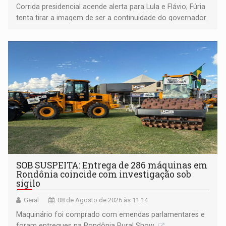
Corrida presidencial acende alerta para Lula e Flávio; Fúria
tenta tirar a imagem de ser a continuidade do governador
Marcos Rocha; ex-prefeito Hildon Chaves parece ainda
não ter entrado no modo eleição; ABAV faz evento em
Porto Velho
SOB SUSPEITA: Entrega de 286 máquinas em
Rondônia coincide com investigação sob
sigilo
Geral
08 de Agosto de 2026 às 11:14
Maquinário foi comprado com emendas parlamentares e
foram entregues na Rondônia Rural Show