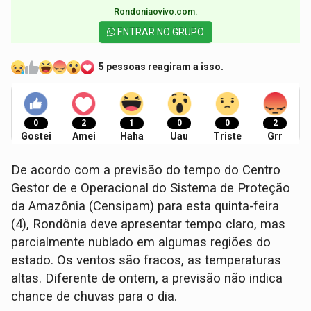
Rondoniaovivo.com.​
ENTRAR NO GRUPO
5 pessoas reagiram a isso.
0
2
1
0
0
2
Gostei
Amei
Haha
Uau
Triste
Grr
De acordo com a previsão do tempo do Centro
Gestor de e Operacional do Sistema de Proteção
da Amazônia (Censipam) para esta quinta-feira
(4), Rondônia deve apresentar tempo claro, mas
parcialmente nublado em algumas regiões do
estado. Os ventos são fracos, as temperaturas
altas. Diferente de ontem, a previsão não indica
chance de chuvas para o dia.