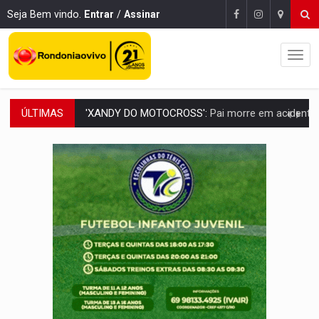
Seja Bem vindo.
Entrar
/
Assinar
ÚLTIMAS
PESO DO VOTO:
Cinco maiores colégios eleitorais concentram 53,7% dos v
COLUNA SEMANAL:
Largada foi dada e candidatos ao Governo de RO partem 
SOB SUSPEITA:
Entrega de 286 máquinas em Rondônia coincide com investig
ARTIGO:
Reter até 50% no distrato imobiliário é legal, mas não pode 
DO HOSPITAL AO CAMPO:
Veja as mais de 200 ações de Marcos Rogé
EXPANSÃO:
Grupo Nova Era amplia presença em PVH e transforma Aramix em
ROTA GLOBAL:
PCC amplia presença internacional e transforma Brasil em cor
CONEXÃO RONDONIAOVIVO:
Museólogo Antônio Ocampo conduz a história de uma