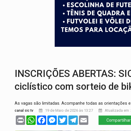
VÍDEO:
Ladrão é filmado furtando moto na
BOLSAS DE PESQUISA:
Iniciativa Amazô
MATERIAL:
Brasil tem grandes reservas 
VÍDEO:
Serpente capturada na fábrica da 
HOMENAGEM:
Cientistas cassados pelo
VÍDEO:
Perseguição é registrada no shop
INSCRIÇÕES ABERTAS: SIC 
ciclístico com sorteio de bi
As vagas são limitadas. Acompanhe todas as orientações e 
canal sic tv
19 de Maio de 2026 às 13:27
Atualizada em :
Print
WhatsApp
Facebook
Messenger
Twitter
Telegram
Email
Compartilhar