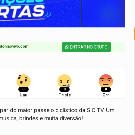
doniaovivo.com.​
ENTRAR NO GRUPO
0
0
0
Uau
Triste
Grr
ipar do maior passeio ciclístico da SIC TV. Um
música, brindes e muita diversão!