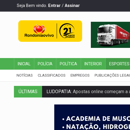
Seja Bem vindo.
Entrar
/
Assinar
INICIAL
POLÍCIA
POLÍTICA
INTERIOR
ESPORTES
NOTÍCIAS
CLASSIFICADOS
EMPREGOS
PUBLICAÇÕES LEGA
LUDOPATIA:
Apostas online começam a af
ÚLTIMAS
REFLORESTAMENTO:
Plantar árvores nã
OVNIS NA LUA:
Cientistas alertam para p
ACABOU COM PEUGEOT:
Incêndio destró