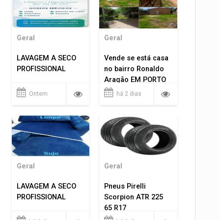
Geral
Geral
LAVAGEM A SECO
Vende se está casa
PROFISSIONAL
no bairro Ronaldo
Aragão EM PORTO
VELHO RO.
Ontem
há 2 dias
Geral
Geral
LAVAGEM A SECO
Pneus Pirelli
PROFISSIONAL
Scorpion ATR 225
65 R17